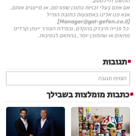
התשס"ח–2007.
אם אתם בעלי זכויות בתוכן שפורסם, או מייצגים אותם,
אנא פנו אלינו באמצעות כתובת המייל
[Manager@gal-gefen.co.il]
כל פנייה תיבדק בהקדם, ובמידת הצורך יינתן קרדיט
מתאים או שהתוכן יוסר, בהתאם לנסיבות.
תגובות
הוסיפו תגובה
כתבות מומלצות בשבילך