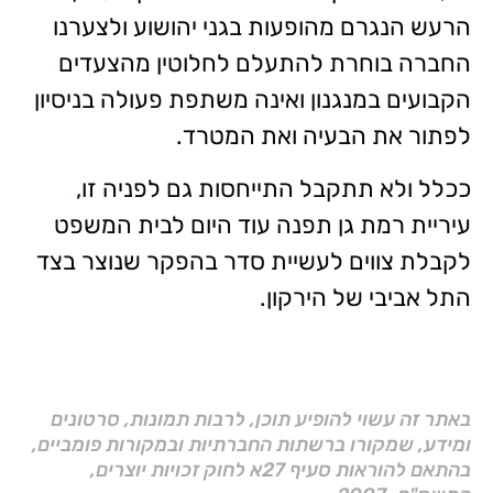
הרעש הנגרם מהופעות בגני יהושוע ולצערנו
החברה בוחרת להתעלם לחלוטין מהצעדים
הקבועים במנגנון ואינה משתפת פעולה בניסיון
לפתור את הבעיה ואת המטרד.
ככלל ולא תתקבל התייחסות גם לפניה זו,
עיריית רמת גן תפנה עוד היום לבית המשפט
לקבלת צווים לעשיית סדר בהפקר שנוצר בצד
התל אביבי של הירקון.
באתר זה עשוי להופיע תוכן, לרבות תמונות, סרטונים
ומידע, שמקורו ברשתות החברתיות ובמקורות פומביים,
בהתאם להוראות סעיף 27א לחוק זכויות יוצרים,