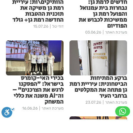
חדשים לרמת גן:
הוותיקים\ות: עיריית
נבחרות בית עמנואל
רמת גן משיקה את
והפועל רמת גן
תוכנית ההטבות
ממשיכות לכבוש את
החדשה רמת גן+ גולד
הפודיום
דודי טל
15.07.26
מערכת האתר
03.06.26
ברקע המתיחות
בכירי האי-קומרס
הביטחונית: עיריית רמת
בישראל: "הפסקנו
גן פתחה את המקלטים
לרגש את הצרכנים" –
ברחבי העיר
וה־AI משנה את כללי
המשחק
מערכת האתר
23.07.26
מערכת האתר
16.06.26