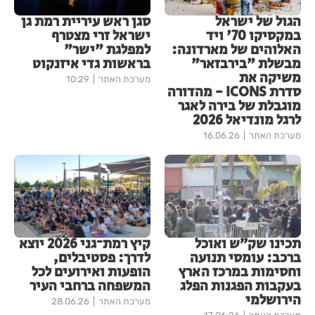
הגול של ישראל
סגן ראש עיריית רמת גן
במקסיקו 70' ויד
ישראל זרי מצטרף
האלוהים של מארדונה:
למפלגת "ישר"
מבשלת "בירבזאר"
בראשות גדי איזנקוט
משיקה את
מערכת האתר
10:29
סדרת ICONS - מהדורה
מוגבלת של בירה לאגר
לרגל מונדיאל 2026
מערכת האתר
16.06.26
תכינו שק״ש ואוכל
קיץ רמת־גני 2026 יוצא
ברכב: עומסי תנועה
לדרך: פסטיבלים,
וחסימות במרכז הארץ
הופעות ואירועים לכל
בעקבות הפגנות הפלג
המשפחה ברחבי העיר
הירושלמי
מערכת האתר
28.06.26