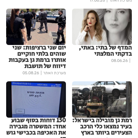
מערכת האתר
17.06.26
המדף של בתי: באתי,
יום שני ברציפות: שני
בדקתי המלצתי
שוהים בלתי חוקיים
אותרו ברמת גן בעקבות
08.06.26
דיווח של תושבת
מערכת האתר
05.08.26
רמת גן מובילה בישראל:
150 דוחות בסוף שבוע
בעיר נמצאו כלי הרכב
אחד: המשטרה מגבירה
הצעירים ביותר בארץ
את האכיפה בכבישי גוש