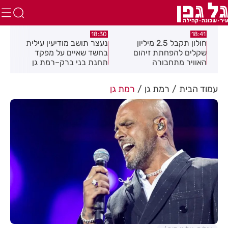
:49
18:30
18:41
חולון תקבל 2.5 מיליון
נעצר תושב מודיעין עילית
מקה
ת
שקלים להפחתת זיהום
בחשד שאיים על מפקד
לציו
האוויר מתחבורה
תחנת בני ברק–רמת גן
בקבוצת ווטסאפ
עמוד הבית
רמת גן
רמת גן