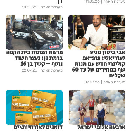
דן
מערכת האתר
11.05.26
מערכת האתר
10.05.26
אבי ביטון מגיע
פרשת הצתות בית הקפה
לעזריאלי: פופ־אפ
ברמת גן: נעצר חשוד
קולינרי חדש עם מנות
נוסף – קטין בן 16
שף במחירים של עד 60
מערכת האתר
22.07.26
שקלים
מערכת האתר
07.07.26
ארבעה אלופי ישראל
דואגים לאזרחיות\ים