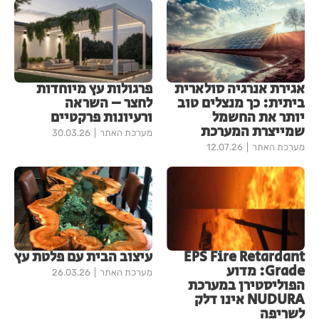
אגירת אנרגיה סולארית
פרגולות עץ מיוחדות
ביתית: כך מנצלים טוב
לחצר – השראה
יותר את החשמל
ורעיונות פרקטיים
שמייצרת המערכת
מערכת האתר
30.03.26
מערכת האתר
12.07.26
EPS Fire Retardant
עיצוב הבית עם פלטת עץ
Grade: מדוע
מערכת האתר
26.03.26
הפוליסטירן במערכת
NUDURA אינו דלק
לשריפה