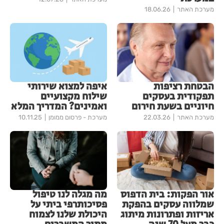
מערכת האתר
18.06.26
הבטחת רציפות
איפה למצוא שירותי
תפקודית בעסקים
שילוח מקצועיים
חיוניים בשעת חירום
ואמינים? המדריך המלא
מערכת האתר
22.03.26
מערכת - פרסום ממומן
10.11.25
אור הפקות: בית הדפוס
מה מגלה לנו טיפול
שמלווה עסקים בהפקת
פסיכותרפי ביתי על
אריזות ופתרונות מיתוג
היכולת שלנו לצמוח