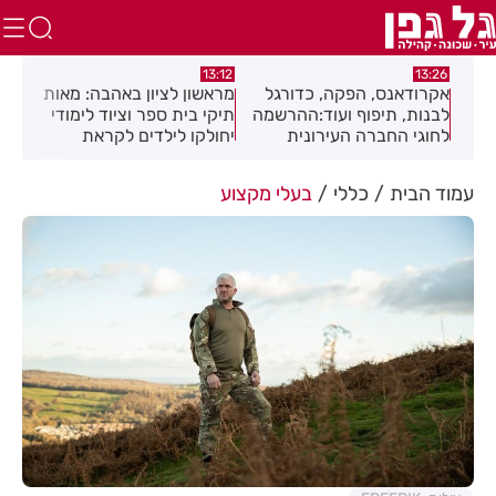
12:01
13:12
כדורגל
מראשון לציון באהבה: מאות
חגיגה תימנית בחולון:
:ההרשמה
תיקי בית ספר וציוד לימודי
מוזיקה, מסורת וטעמים
נית
יחולקו לילדים לקראת
בפסטיבל "עדות"
ז
פתיחת שנת הלימודים
עמוד הבית
כללי
בעלי מקצוע