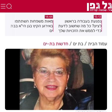
:39
14:44
15:13
נפגעת בעבודה בראשון
מאות משפחות השתתפו
מבצ
וזמה
לציון? כל מה שחשוב לדעת
באירוע הקיץ בגן הי"א בבת
רחו
כדי לממש את הזכויות שלך
ים
עמוד הבית
בת ים
חדשות בת-ים