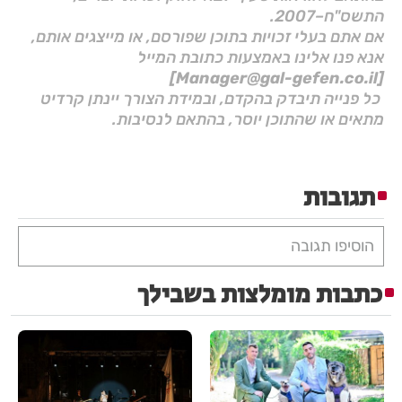
התשס"ח–2007.
אם אתם בעלי זכויות בתוכן שפורסם, או מייצגים אותם,
אנא פנו אלינו באמצעות כתובת המייל
[Manager@gal-gefen.co.il]
כל פנייה תיבדק בהקדם, ובמידת הצורך יינתן קרדיט
מתאים או שהתוכן יוסר, בהתאם לנסיבות.
תגובות
הוסיפו תגובה
כתבות מומלצות בשבילך