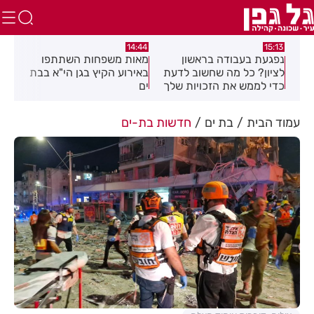
:39
14:44
15:13
נפגעת בעבודה בראשון
מאות משפחות השתתפו
מבצ
וזמה
לציון? כל מה שחשוב לדעת
באירוע הקיץ בגן הי"א בבת
רחו
כדי לממש את הזכויות שלך
ים
עמוד הבית
בת ים
חדשות בת-ים