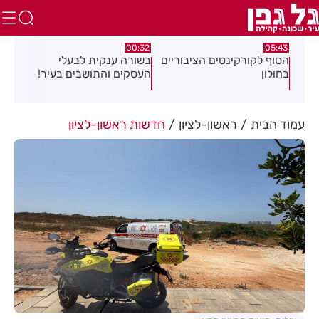
.26
00:32
05:43
הסוף לקורקינטים הציבוריים
בשורה ענקית לבעלי
תוש
בחולון
העסקים והתושבים בעיר!
לאו
ת
18
עמוד הבית
ראשון-לציון
חדשות ראשון-לציון