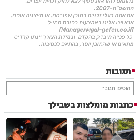
בהתאם להוראות סעיף 27א לחוק זכויות יוצרים,
התשס"ח–2007.
אם אתם בעלי זכויות בתוכן שפורסם, או מייצגים אותם,
אנא פנו אלינו באמצעות כתובת המייל
[Manager@gal-gefen.co.il]
כל פנייה תיבדק בהקדם, ובמידת הצורך יינתן קרדיט
מתאים או שהתוכן יוסר, בהתאם לנסיבות.
תגובות
הוסיפו תגובה
כתבות מומלצות בשבילך