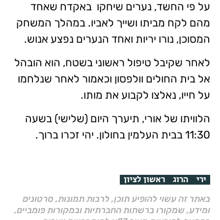
על פי החשד, נערים שיחקו באקדח שאחד
מהם לקח מביתו ושייך לאביו. במהלך המשחק
המסוכן, נורו יריות ואחד הנערים נפצע אנוש.
לאחר שקיבל טיפול ראשוני בשטח, הוא הובהל
אל בית החולים וולפסון וכאמור לאחר שנלחמו
על חייו, נאלצו לקבוע את מותו.
הלוויתו של אורי, תיערך היום (שלישי) בשעה
11:30 בבית העלמין בחולון. יהי זכרו ברוך.
ירי
הרוג
ראשון לציון
באתר זה עשוי להופיע תוכן, לרבות תמונות, סרטונים
ומידע, שמקורו ברשתות החברתיות ובמקורות פומביים,