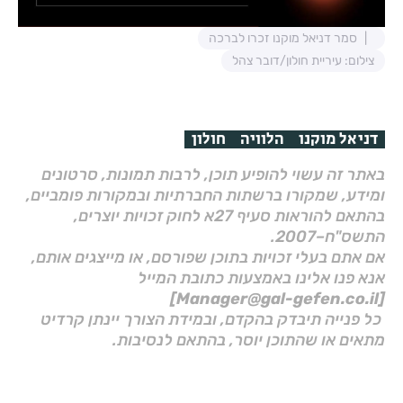
סמר דניאל מוקנו זכרו לברכה
צילום: עיריית חולון/דובר צהל
דניאל מוקנו
הלוויה
חולון
באתר זה עשוי להופיע תוכן, לרבות תמונות, סרטונים
ומידע, שמקורו ברשתות החברתיות ובמקורות פומביים,
בהתאם להוראות סעיף 27א לחוק זכויות יוצרים,
התשס"ח–2007.
אם אתם בעלי זכויות בתוכן שפורסם, או מייצגים אותם,
אנא פנו אלינו באמצעות כתובת המייל
[Manager@gal-gefen.co.il]
כל פנייה תיבדק בהקדם, ובמידת הצורך יינתן קרדיט
מתאים או שהתוכן יוסר, בהתאם לנסיבות.