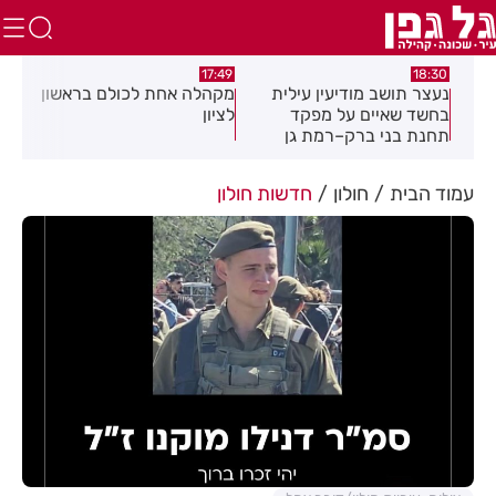
:02
17:49
18:30
נעצר תושב מודיעין עילית
מקהלה אחת לכולם בראשון
תוש
בחשד שאיים על מפקד
לציון
שבו
תחנת בני ברק–רמת גן
בקבוצת ווטסאפ
עמוד הבית
חולון
חדשות חולון