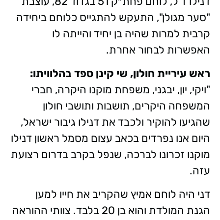
דנילו ז"ל, לוחם פחת״ק 51 בגדוד 82, עוצבת
"סער מגולן", התעקש להתגייס כלוחם ביחידה
קרבית למרות שהיה בן יחיד והייתה לו
האפשרות לבחור אחרת.
ראש עיריית חולון, שי קינן ספד בהלוויתו:
"ויקי, יון, יבגני, משפחת מוקנו היקרה, חברי
המשפחה היקרים, תושבות ותושבי חולון
שהגיעו להוקיר ולכבד את דנילו גיבור ישראל,
היום אנו נפרדים בכאב עצום מסמל ראשון דנילו
מוקנו זכרונו לברכה, שנפל בקרב בדרום רצועת
עזה.
דני היה לוחם אמיץ שהקריב את חייו למען
הגנת המולדת והוא בן 20 בלבד. צוותי ההוראה