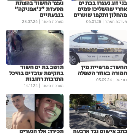
בני זוג נעצרו בבת ים
נעצר החשוד בהצתת
אחרי שהשליכו סמים
מסעדת "ג'אפניקה"
מהחלון ותקפו שוטרים
בגבעתיים
מערכת האתר
06.01.25
מערכת האתר
28.07.26
החשד: פרשיית מין
תושב בת ים חשוד
חמורה באזור השפלה
בתקיפת עובדים בהיכל
התרבות רחובות
דודי טל
03.09.24
מערכת האתר
14.11.24
כתב אישום נגד ארבעה
תכירו: אלו הנערים