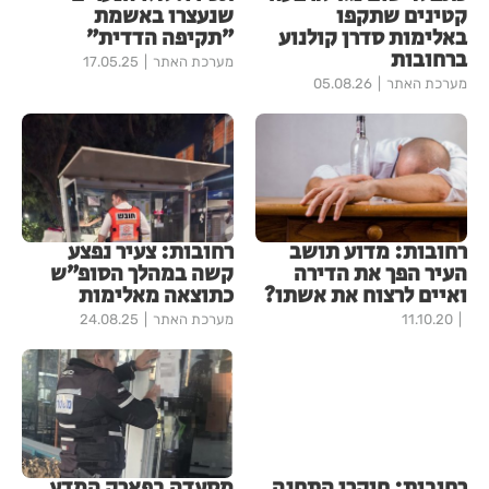
קטינים שתקפו
שנעצרו באשמת
באלימות סדרן קולנוע
״תקיפה הדדית״
ברחובות
מערכת האתר
17.05.25
מערכת האתר
05.08.26
רחובות: מדוע תושב
רחובות: צעיר נפצע
העיר הפך את הדירה
קשה במהלך הסופ״ש
ואיים לרצוח את אשתו?
כתוצאה מאלימות
11.10.20
מערכת האתר
24.08.25
רחובות: חוקרי התחנה
מסעדה בפארק המדע