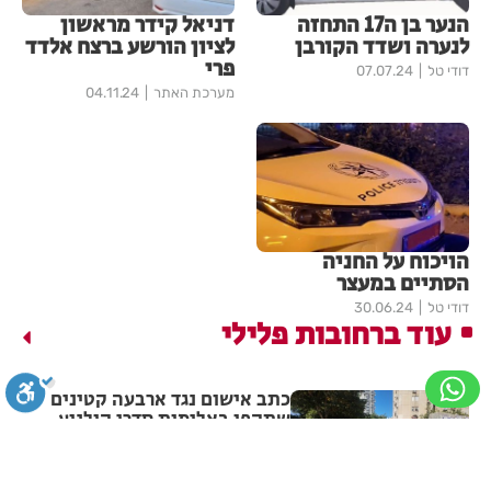
הנער בן ה17 התחזה
דניאל קידר מראשון
לנערה ושדד הקורבן
לציון הורשע ברצח אלדד
פרי
דודי טל
07.07.24
מערכת האתר
04.11.24
הויכוח על החניה
הסתיים במעצר
דודי טל
30.06.24
עוד ברחובות פלילי
כתב אישום נגד ארבעה קטינים
שתקפו באלימות סדרן קולנוע
ברחובות
סגירה
ביטול הבהובים
מונוכרום
ספיה
1
מערכת האתר
05.08.26