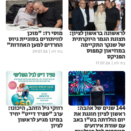
לראשונה בראשון לציון:
מוסי רז: "מוכן
תצוגת הגמר היוקרתית
לוויתורים בסוגיית גיוס
של שנקר התקיימה
החרדים למען האחדות"
במוזיאון קמפוס
בתי לוין
29.07.26
הפניקס
בתי לוין
17.07.26
144 שנים של אהבה:
רווקי גיל הזהב, היכונו:
ראשון לציון חוגגת את
ערב "ספיד דייט" יחיד
יום הולדתה בט"ו באב
במינו מגיע לראשון
עם שורת אירועים
לציון