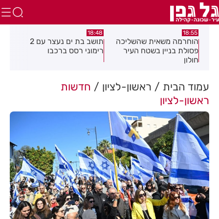
:21
18:48
18:55
את
הוחרמה משאית שהשליכה
תושב בת ים נעצר עם 2
יום
פסולת בניין בשטח העיר
רימוני רסס ברכבו
בלת
חולון
בעק
עמוד הבית
ראשון-לציון
חדשות
ראשון-לציון