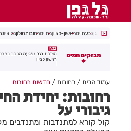
רמת גן
גבעתיים
ראשון-לציון
בת ים
רחובות
חולון
נס ציונה
10:46
11:32
ים, אלוף ישראל
הולכת רגל נפגעה מרכב במרכז
עמותת שנ
מבזקים חמים
ראשון לציון
בחולון וב
עמוד הבית
רחובות
חדשות רחובות
רחובות: יחידת החי
גיבורי על
קול קורא למתנדבות ומתנדבים מקצ