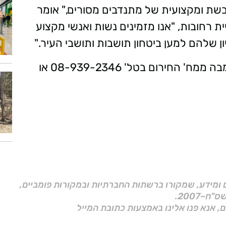
שת ומקצועית של מתנדבים מסורים," אומר
ית רחובות, "אנו מזמינים נשות ואנשי מקצוע
ן שלהם למען ביטחון תושבות ותושבי העיר."
לפרטים נוספים צרו קשר עם לידור יעקב שמבה ממח' החירום בטל' 08-939-2346 או
ם ומידע, שמקורו ברשתות החברתיות ובמקורות פומביים,
ם, אנא פנו אלינו באמצעות כתובת המייל