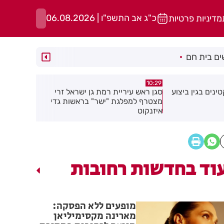
כ"ג אב התשפ"ו | 06.08.2026
מדיניות פרטיות
ם בית חם
05.08.26
10:29
סגן ראש עיריית רמת גן ישראל זרי
חובש איחוד הצלה הציל את ח
מצטרף למפלגת "ישר" בראשות גדי
פעוטה בבת ים
איזנקוט
וד בחדשות רחובות
מופעים ללא הפסקה:
מארינה מקסימיליאן