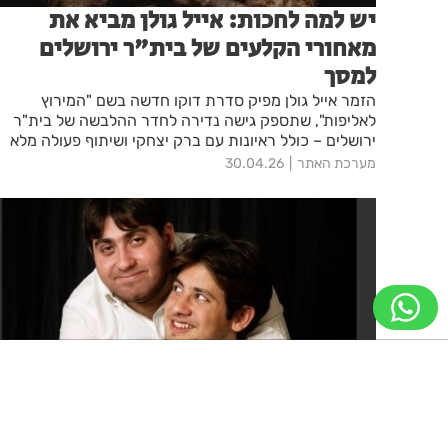
יש למה לחכות: אייל גולן מביא את
מאחורי הקלעים של בית"ר ירושלים
למסך
הזמר אייל גולן מפיק סדרת דוקו חדשה בשם "המירוץ
לאליפות", שתספק גישה נדירה לחדר ההלבשה של בית"ר
ירושלים – כולל ראיונות עם ברק יצחקי ושיתוף פעולה מלא
עם הבעלים ברק אברמוב
מערכת האתר
30.04.26
ניווט מקלדת
ביטול הבהובים
מונוכרום
ספיה
"הדב השומר עליי" – הצגה עם דרמה