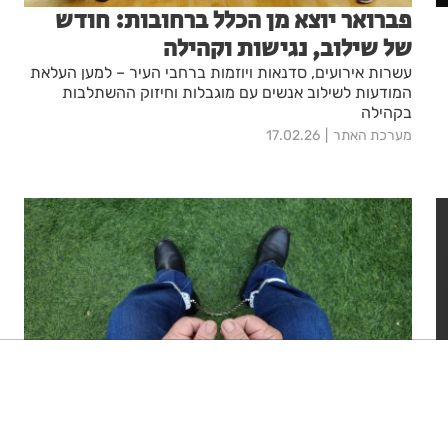
פברואר יוצא מן הכלל ברחובות: חודש
של שילוב, נגישות וקהילה
עשרות אירועים, סדנאות ויוזמות ברחבי העיר – למען העלאת
המודעות לשילוב אנשים עם מוגבלות וחיזוק ההשתלבות
בקהילה
מערכת האתר
17.02.26
ניגודיות גבוהה
שחור צהוב
היפוך צבעים
הדגשת כותרות
ארבעה קטינים נעצרו בחשד לתקיפת