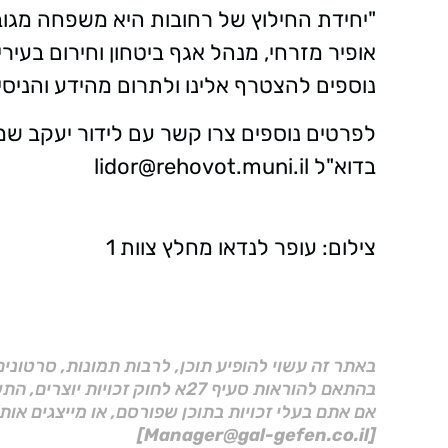
"יחידת החילוץ של רחובות היא משפחה מגוב
אופיר מזרחי, מנהל אגף ביטחון וחירום בעירי
נוספים להצטרף אלינו ולתרום מהידע והניסיו
בדוא"ל lidor@rehovot.muni.il
צילום: עופר לנדאו מחלץ צוות 1
באתר זה עשוי להופיע תוכן, לרבות תמונות, סרטוני
בהתאם להוראות סעיף 27א לחוק זכויות יוצרים, התשס"ח–2007.
אם אתם בעלי זכויות בתוכן שפורסם, או מייצגים אות
[Manager@gal-gefen.co.il]