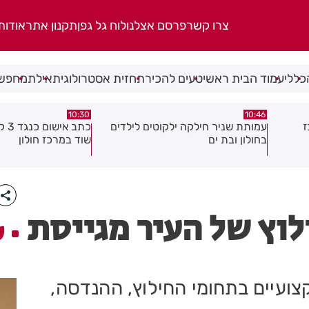
צרו קשר
פרסם אצלנו
לוח גל גפן
תקנון אתר
אודות
כללי
עמוד הבית ראשי
טעים להכיר
תחזית אסטרולוגית
אילת
מחפשי
10:30
יר חילקה ילקוטים לילדים
כתב אישום כנגד 3 קטינים בגין ביצוע
ת ים
שוד במרכז חולון
לוץ של העיר מגייסת
ע
ועיים בתחומי החילוץ, ההנדסה,