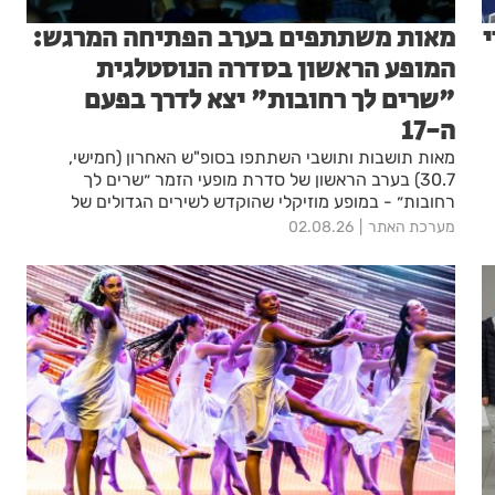
י
מאות משתתפים בערב הפתיחה המרגש:
המופע הראשון בסדרה הנוסטלגית
"שרים לך רחובות" יצא לדרך בפעם
ה-17
מאות תושבות ותושבי השתתפו בסופ"ש האחרון (חמישי,
30.7) בערב הראשון של סדרת מופעי הזמר ״שרים לך
רחובות״ - במופע מוזיקלי שהוקדש לשירים הגדולים של
הקולנוע הישראלי. ארבעה מופעים נוספים יתקיימו מדי יום
מערכת האתר
02.08.26
חמישי ברחבת העירייה. הכניסה חופשית