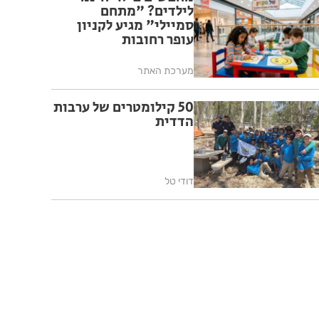
לילדים? "מתחם
סמיילי" מגיע לקניון
עופר רחובות
מערכת האתר
50 קילומטרים של ערבות
הדדית
דודי טל