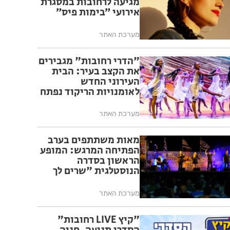
מגיעה לרחובות במסגרת
אירועי ״בימות פיס״
מערכת האתר
"הדרי רחובות" מגבירים
את הקצב בעיר: הבית
העירוני החדש
לאומנויות הריקוד נפתח
ברחובות
מערכת האתר
מאות משתתפים בערב
הפתיחה המרגש: המופע
הראשון בסדרה
הנוסטלגית "שרים לך
רחובות" יצא לדרך בפעם
ה-17
מערכת האתר
"קיץ LIVE רחובות"