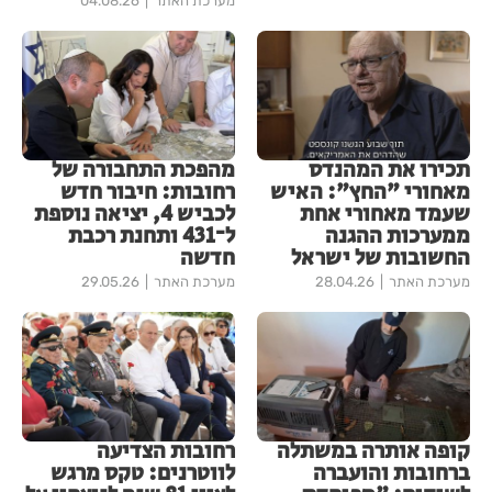
מערכת האתר
04.08.26
תכירו את המהנדס
מהפכת התחבורה של
מאחורי "החץ": האיש
רחובות: חיבור חדש
שעמד מאחורי אחת
לכביש 4, יציאה נוספת
ממערכות ההגנה
ל־431 ותחנת רכבת
החשובות של ישראל
חדשה
מערכת האתר
28.04.26
מערכת האתר
29.05.26
קופה אותרה במשתלה
רחובות הצדיעה
ברחובות והועברה
לווטרנים: טקס מרגש