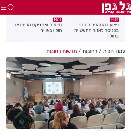
:05
14:15
14:31
מה
פצוע בהתהפכות רכב
תיסלם ואתניקס הרימו את
פצו
בכניסה לאזור התעשייה
חולון באוויר
חול
בחולון
עמוד הבית
רחובות
חדשות רחובות