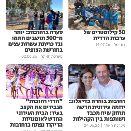
50 קילומטרים של
סערה ברחובות: יותר
ערבות הדדית
מ־500 תושבים חתמו
נגד כריתת עשרות עצים
דודי טל
14.07.26
בחורשת הצופים
מערכת האתר
02.06.26
רחובות בוחרת בדיאלוג:
"הדרי רחובות"
יוזמה עירונית חדשה
מגבירים את הקצב
תחזק שיח מכבד
בעיר: הבית העירוני
ושותפות בין הקהילות
החדש לאומנויות
הריקוד נפתח ברחובות
מערכת האתר
24.06.26