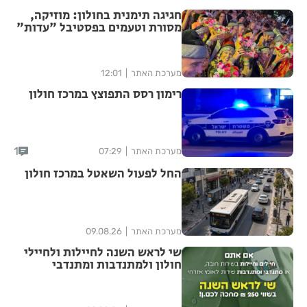
חגיגה תימנית בחולון: מוזיקה,
מסורת וטעמים בפסטיבל "עדות"
מערכת האתר
12:01
רימון רסס התפוצץ במרכז חולון
1
מערכת האתר
07:29
החל לפעול השאטל במרכז חולון
מערכת האתר
09.08.26
שי לראש השנה לחיילות ולחיילי
חולון ולמתנדבות ומתנדבי
השירות הלאומי-אזרחי