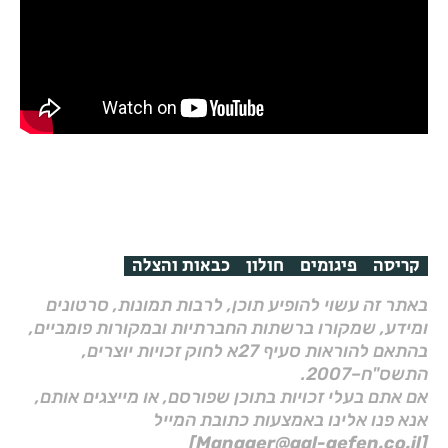
קריסה
פיגומים
חולון
כבאות והצלה
באתר זה עשוי להופיע תוכן, לרבות תמונות, סרטונים
ומידע, שמקורו ברשתות החברתיות ובמקורות פומביים,
בהתאם להוראות סעיף 27א לחוק זכויות יוצרים,
התשס"ח–2007.
אם אתם בעלי זכויות בתוכן שפורסם, או מייצגים אותם,
אנא פנו אלינו באמצעות כתובת המייל
[Manager@gal-gefen.co.il]