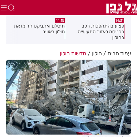
:58
13:05
14:15
תיסלם ואתניקס הרימו את
פצוע בתאונת אופנוע במרכז
גופ
חולון באוויר
חולון
עמוד הבית
חולון
חדשות חולון