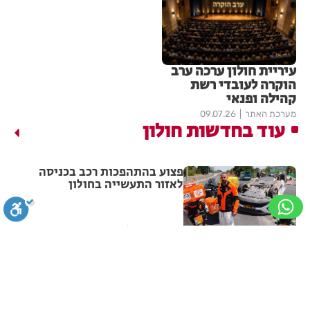
עיריית חולון ערכה ערב
הוקרה לעובדי רשת
קהילה ופנאי
מערכת האתר
09.07.26
עוד בחדשות חולון
פצוע בהתהפכות רכב בכניסה
לאזור התעשייה בחולון
מערכת האתר
14:31
תיסלם ואתניקס הרימו את חולון
באוויר
סגירה
ביטול הבהובים
מונוכרום
ספיה