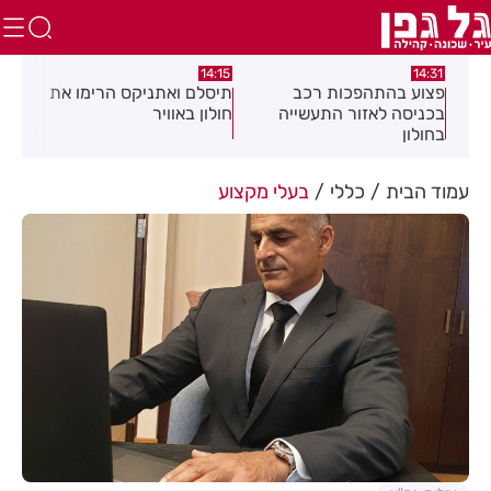
:58
13:05
14:15
תיסלם ואתניקס הרימו את
פצוע בתאונת אופנוע במרכז
גופ
חולון באוויר
חולון
עמוד הבית
כללי
בעלי מקצוע