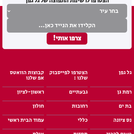
הצטרפו לרשימת התפוצה של גל גפן
גל גפן
הצטרפו לפייסבוק
קבוצות הוואטס
שלנו :
אפ שלנו
רמת גן
גבעתיים
ראשון-לציון
בת ים
רחובות
חולון
נס ציונה
כללי
עמוד הבית ראשי