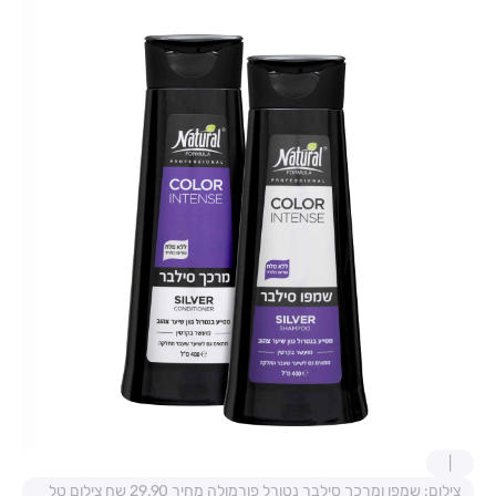
צילום: שמפו ומרכך סילבר נטורל פורמולה מחיר 29.90 שח צילום טל