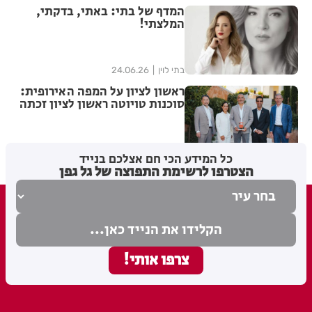
המדף של בתי: באתי, בדקתי,
המלצתי!
בתי לוין
24.06.26
ראשון לציון על המפה האירופית:
סוכנות טויוטה ראשון לציון זכתה
בפרס Ichiban היוקרתי למצוינות
בחוויית לקוח של טויוטה אירופה
מערכת האתר
22.06.26
כל המידע הכי חם אצלכם בנייד
הצטרפו לרשימת התפוצה של גל גפן