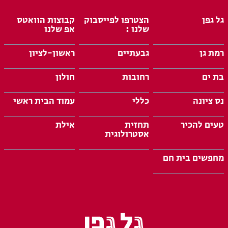
גל גפן
הצטרפו לפייסבוק
קבוצות הוואטס
שלנו :
אפ שלנו
רמת גן
גבעתיים
ראשון-לציון
בת ים
רחובות
חולון
נס ציונה
כללי
עמוד הבית ראשי
טעים להכיר
תחזית
אילת
אסטרולוגית
מחפשים בית חם