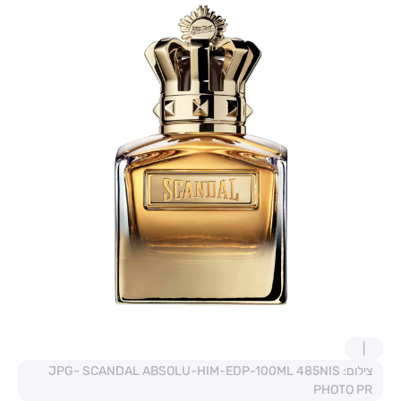
צילום: JPG- SCANDAL ABSOLU-HIM-EDP-100ML 485NIS
PHOTO PR