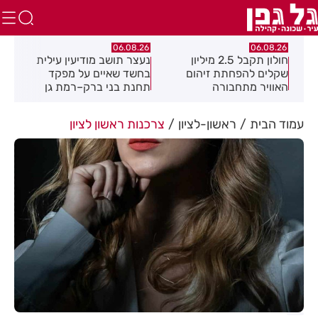
.26
06.08.26
06.08.26
חולון תקבל 2.5 מיליון
נעצר תושב מודיעין עילית
מקה
ת
שקלים להפחתת זיהום
בחשד שאיים על מפקד
לציו
האוויר מתחבורה
תחנת בני ברק–רמת גן
בקבוצת ווטסאפ
עמוד הבית
ראשון-לציון
צרכנות ראשון לציון