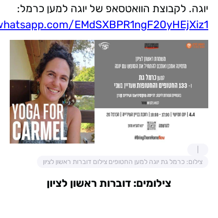
יוגה. לקבוצת הוואטסאפ של יוגה למען כרמל:
t.whatsapp.com/EMdSXBPR1ngF20yHEjXiz1
צילום: כרמל גת יוגה למען החטופים צילום דוברות ראשון לציון
צילומים: דוברות ראשון לציון