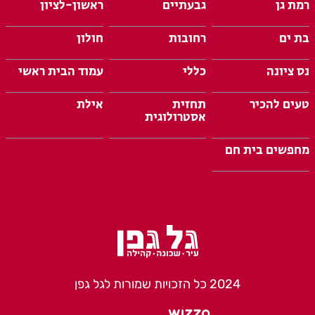
רמת גן
גבעתיים
ראשון-לציון
בת ים
רחובות
חולון
נס ציונה
כללי
עמוד הבית ראשי
טעים להכיר
תחזית
אילת
אסטרולוגית
מחפשים בית חם
2024 כל הזכויות שמורות לגל גפן