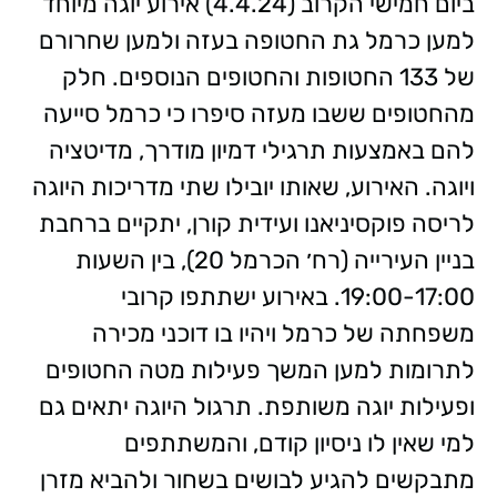
ביום חמישי הקרוב (4.4.24) אירוע יוגה מיוחד
למען כרמל גת החטופה בעזה ולמען שחרורם
של 133 החטופות והחטופים הנוספים. חלק
מהחטופים ששבו מעזה סיפרו כי כרמל סייעה
להם באמצעות תרגילי דמיון מודרך, מדיטציה
ויוגה. האירוע, שאותו יובילו שתי מדריכות היוגה
לריסה פוקסיניאנו ועידית קורן, יתקיים ברחבת
בניין העירייה (רח׳ הכרמל 20), בין השעות
19:00-17:00. באירוע ישתתפו קרובי
משפחתה של כרמל ויהיו בו דוכני מכירה
לתרומות למען המשך פעילות מטה החטופים
ופעילות יוגה משותפת. תרגול היוגה יתאים גם
למי שאין לו ניסיון קודם, והמשתתפים
מתבקשים להגיע לבושים בשחור ולהביא מזרן