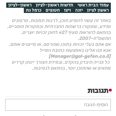
עמוד הבית ראשי
חדשות ראשון-לציון
ראשון-לציון
ראשון לציון
יוגה
ויצו
חטופים
כרמל גת
באתר זה עשוי להופיע תוכן, לרבות תמונות, סרטונים
ומידע, שמקורו ברשתות החברתיות ובמקורות פומביים,
בהתאם להוראות סעיף 27א לחוק זכויות יוצרים,
התשס"ח–2007.
אם אתם בעלי זכויות בתוכן שפורסם, או מייצגים אותם,
אנא פנו אלינו באמצעות כתובת המייל
[Manager@gal-gefen.co.il]
כל פנייה תיבדק בהקדם, ובמידת הצורך יינתן קרדיט
מתאים או שהתוכן יוסר, בהתאם לנסיבות.
תגובות
הוסיפו תגובה