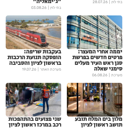
"ג'ימאליה"
בתי לוין
28.07.26
בתי לוין
03.08.26
יממה אחרי המעצר:
בעקבות שריפה:
פרטים חדשים בפרשת
הופסקה תנועת הרכבות
סגן ראש העיר מעלים
בראשון לציון והסביבה
סימני שאלה
מערכת האתר
19.07.26
מערכת
06.08.26
מלון בים המלח תובע
שני פצועים בהתהפכות
תושב ראשון לציון
רכב במרכז ראשון לציון