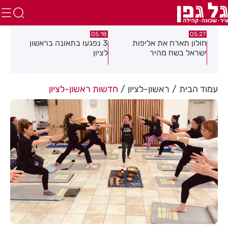
.26
05:18
05:27
ז
חולון תארח את אליפות
3 נפגעו בתאונה בראשון
אות
ישראל בשח מהיר
לציון
לציו
עמוד הבית
ראשון-לציון
חדשות ראשון-לציון