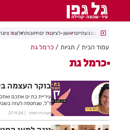
רמת גן
גבעתיים
ראשון-לציון
בת ים
רחובות
חולון
נס ציונה
עמוד הבית
תגיות
כרמל גת
כרמל גת
בוקר העצמה בט
עיריית בת ים אתכם ואתכ
ז''ל, שנחטפה לעזה בשבע
מערכת האתר
27.11.24
יוגה למען החטו