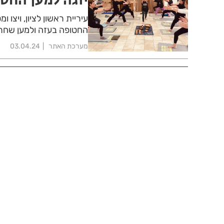
עיריית ראשון לציון, ויצו
החטופה בעזה ולמען שחרורם של 133 החטופות וה
מערכת האתר
03.04.24