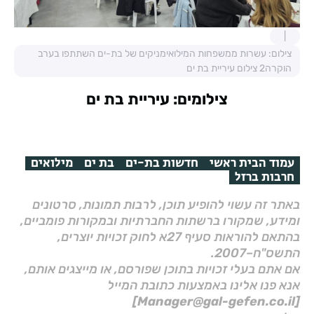
צילום: עשרות ממשפחות המילואימניקים של בת-ים השתתפו בערב
הוקרה2 צילום עיריית בת ים
צילומים: עיריית בת ים
עמוד הבית ראשי
חדשות בת-ים
בת ים
מילואים
חרבות ברזל
באתר זה עשוי להופיע תוכן, לרבות תמונות, סרטונים
ומידע, שמקורו ברשתות החברתיות ובמקורות פומביים,
בהתאם להוראות סעיף 27א לחוק זכויות יוצרים,
התשס"ח–2007.
אם אתם בעלי זכויות בתוכן שפורסם, או מייצגים אותם,
אנא פנו אלינו באמצעות כתובת המייל
[Manager@gal-gefen.co.il]