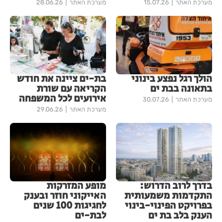
מערכת האתר
15.07.26
מערכת האתר
28.06.26
הולך רגל נפצע בינוני
בת-ים ציינה את חודש
בתאונה בבת ים
הקריאה עם שורת
אירועים לכל המשפחה
מערכת האתר
30.07.26
מערכת האתר
29.06.26
בדרך לרוב הדרוש:
מופע המזרקות
התקדמות משמעותית
האייקוני חוזר ובענק
בפרויקט הפינוי-בינוי
לחגיגות 100 שנים
הענק בלב בת ים
לבת-ים