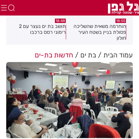
:04
16:21
18:48
כה
תושב בת ים נעצר עם 2
יום שני ברציפות: שני שוהים
צעי
רימוני רסס ברכבו
בלתי חוקיים אותרו ברמת גן
בכנ
בעקבות דיווח של תושבת
עמוד הבית
בת ים
חדשות בת-ים