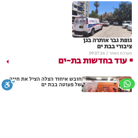
גופת גבר אותרה בגן
ציבורי בבת ים
מערכת האתר
09.07.26
עוד בחדשות בת-ים
חובש איחוד הצלה הציל את חייה
של פעוטה בבת ים
מערכת האתר
05.08.26
סגירה
ביטול הבהובים
מונוכרום
ספיה
תושב בת ים נעצר עם 2 רימוני
רסס ברכבו
ניגודיות גבוהה
שחור צהוב
היפוך צבעים
הדגשת כותרות