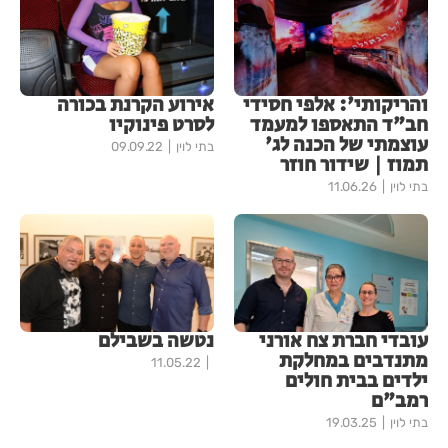
והריקותי': אלפי חסידי
אירוע הקרנת בכורה
חב"ד התאספו למעמד
לסרט פינוקיו
עוצמתי של הכנה לג'
בתי לוין
09.09.22
תמוז | שידור חוזר
בתי לוין
11.06.26
עובדי חברת צח אורני
נטשה בשבילם
מתנדבים במחלקת
11.05.22
ילדים בבית חולים
רמב"ם
בתי לוין
19.03.25