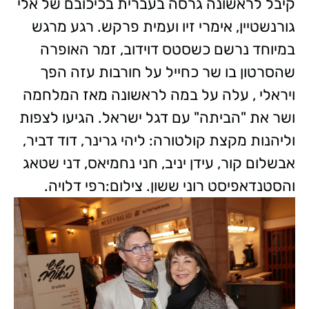
קיבל לראשונה גרסה בעברית בכיכובם של אלי
גורנשטיין, אימרי זיו ועמית פרקש. רגע מרגש
במיוחד נרשם כשסטס דוידוב, זמר האופרה
שהסרטון בו שר כחייל על חורבות עזה הפך
ויראלי , עלה על במה לראשונה מאז המלחמה
ושר את "הביתה" עם דגל ישראל. הגיעו לצפות
וליהנות מקצת קולטורה: ליהי גרינר, דוד דביר,
אבשלום קור, עידן יניב, חני נחמיאס, דני שטאג
והסטנדאפיסט רוני ששון. צילום:רפי דלויה.