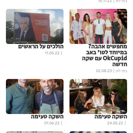
בתי לוין
15.11.22
מחפשים אהבה?
הולכים על הראשים
במיוחד לטו' באב
11.05.22
OkCupid עם שקה
חדשה
בתי לוין
02.08.23
השקה טעימה
השקה טעימה
01.06.22
24.05.22