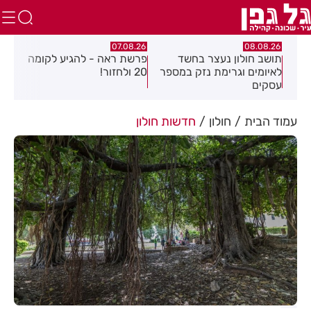
26
07.08.26
07.08.26
פרשת ראה - להגיע לקומה
פצוע בהתהפכות רכב
תי
מספר
20 ולחזור!
בכניסה לאזור התעשייה
חו
בחולון
עמוד הבית
חולון
חדשות חולון