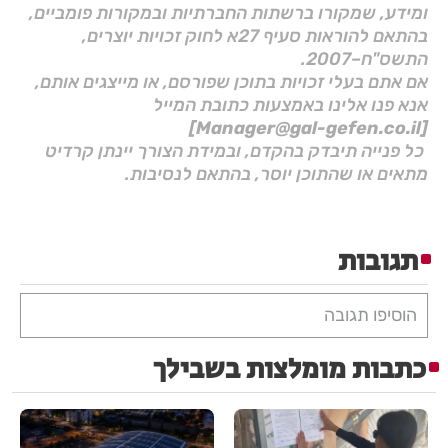
ומידע, שמקורו ברשתות החברתיות ובמקורות פומביים,
בהתאם להוראות סעיף 27א לחוק זכויות יוצרים,
התשס"ח–2007.
אם אתם בעלי זכויות בתוכן שפורסם, או מייצגים אותם,
אנא פנו אלינו באמצעות כתובת המייל
[Manager@gal-gefen.co.il]
כל פנייה תיבדק בהקדם, ובמידת הצורך יינתן קרדיט
מתאים או שהתוכן יוסר, בהתאם לנסיבות.
תגובות
הוסיפו תגובה
כתבות מומלצות בשבילך