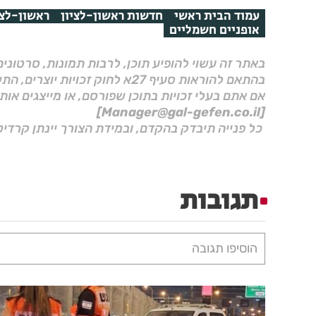
עמוד הבית ראשי
חדשות ראשון-לציון
ראשון-לצי
אופניים חשמליים
באתר זה עשוי להופיע תוכן, לרבות תמונות, סרטוני
בהתאם להוראות סעיף 27א לחוק זכויות יוצרים, התשס"ח–2007.
אם אתם בעלי זכויות בתוכן שפורסם, או מייצגים אות
[Manager@gal-gefen.co.il]
כל פנייה תיבדק בהקדם, ובמידת הצורך יינתן קרדיט
תגובות
הוסיפו תגובה