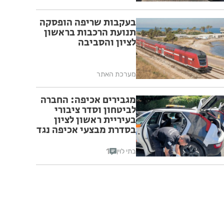
בעקבות שריפה הופסקה
תנועת הרכבות בראשון
לציון והסביבה
מערכת האתר
מגבירים אכיפה: החברה
לביטחון וסדר ציבורי
בעיריית ראשון לציון
בסדרת מבצעי אכיפה נגד
מטרדי סדר ציבורי ברחבי
העיר
1
בתי לוין