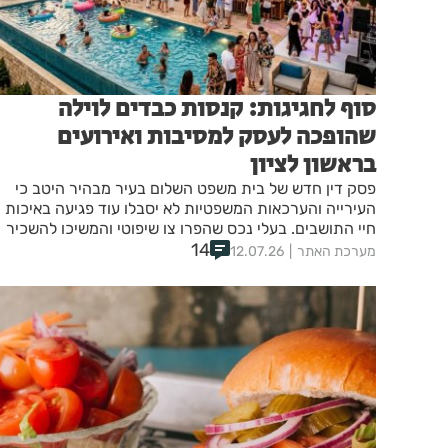
סוף לחגיגות: קנסות כבדים לוילה
שהופכה לעסק למסיבות ואירועים
בראשון לציון
פסק דין חדש של בית משפט השלום בעיר מבהיר היטב כי
העירייה והערכאות המשפטיות לא יסבלו עוד פגיעה באיכות
חיי התושבים. בעלי נכס שהפרו צו שיפוטי והמשיכו להשכיר
14
וילה למטרות נופש, מסיבות ואירועים רועשים בלב שכונת
מערכת האתר
12.07.26
מגורים, ספגו קנסות בגובה עשרות אלפי שקלים ועונשי מאס
על תנאי.