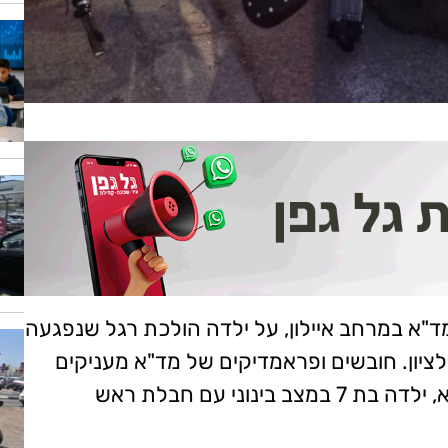
16 התקבל דיווח במוקד 101 של מד"א במרחב איילון, על ילדה הולכת רגל שנפגעה
ציון. חובשים ופראמדיקים של מד"א מעניקים
וני עם חבלת ראש