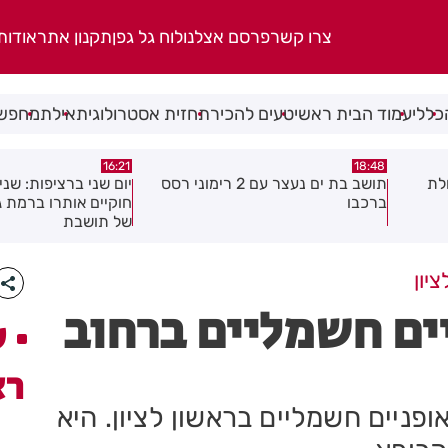
צרו קשר
פרסם אצלנו
לוח גל גפן
תקנון אתר
אודות
כללי
עמוד הבית ראשי
טעים להכיר
תחזית אסטרולוגית
אילת
מחפשי
15:04
16:21
 2 רימוני רסס
יום שני ברציפות: שני שוהים בלתי
צעיר נפצע בתאונת א
חוקיים אותרו ברמת גן בעקבות דיווח
לראשון לציון
של תושבת
יון
פניים חשמליים ברחוב
ע
רא
כב אופניים חשמליים בראשון לציון. היא