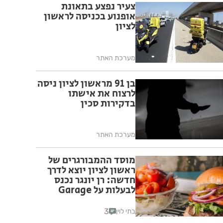
צעיר נפצע בתאונת
אופנוע בכניסה לראשון
לציון
מערכת האתר
בן 91 מראשון לציון ניסה
לרצוח את אישתו
בדקירות סכין
מערכת האתר
מוסד ההמבורגרים של
ראשון לציון יוצא לדרך
חדשה: רן יונגר נכנס
לבעלות על Garage
Burger
3
בתי לוין