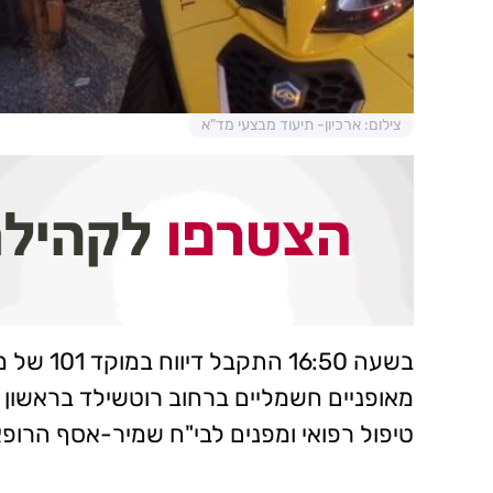
צילום: ארכיון- תיעוד מבצעי מד"א
בשעה :50
מאופניים חשמליים ברחוב רוטשילד בראשון ל
טיפול רפואי ומפנים לבי"ח שמיר-אסף הרופא, ילדה בת 7 במצב בינ