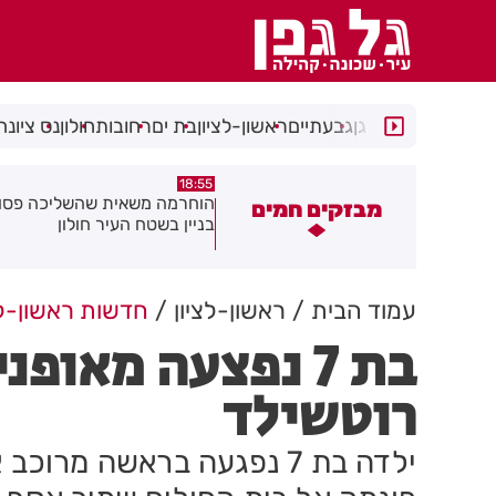
רמת גן
גבעתיים
ראשון-לציון
בת ים
רחובות
חולון
נס ציונה
18:48
18:55
וחרמה משאית שהשליכה פסולת
תושב בת ים נעצר עם
מבזקים חמים
ניין בשטח העיר חולון
ברכבו
עמוד הבית
ראשון-לציון
חדשות ראשון-לצ
בת 7 נפצעה מאו
רוטשילד
ילדה בת 7 נפגעה בראשה מרו