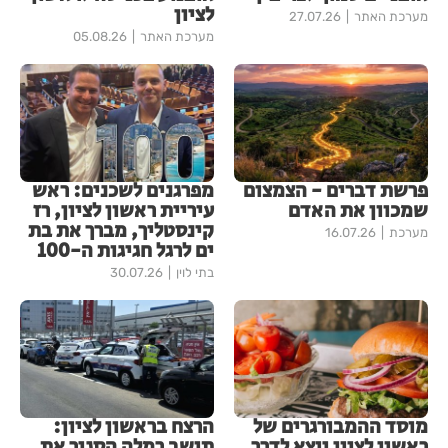
לציון
מערכת האתר
27.07.26
מערכת האתר
05.08.26
פרשת דברים - הצמצום
מפרגנים לשכנים: ראש
שמכוון את האדם
עיריית ראשון לציון, רז
קינסטליך, מברך את בת
מערכת
16.07.26
ים לרגל חגיגות ה-100
בתי לוין
30.07.26
מוסד ההמבורגרים של
הרצח בראשון לציון:
ראשון לציון יוצא לדרך
תושב רמלה הסגיר את