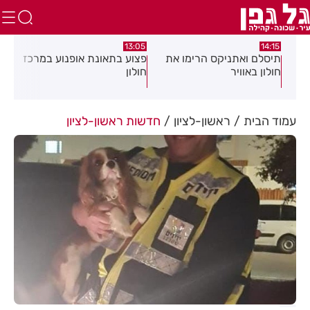
:58
13:05
14:15
תיסלם ואתניקס הרימו את
פצוע בתאונת אופנוע במרכז
גופ
חולון באוויר
חולון
עמוד הבית
ראשון-לציון
חדשות ראשון-לציון