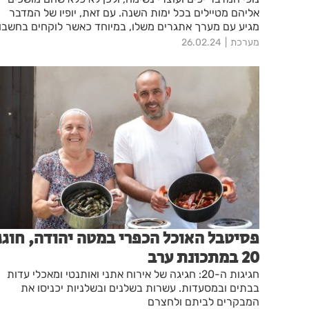
אליהם מטיילים בכל ימות השנה. עם זאת, יופיו של המדבר
מגיע עם מערך אתגרים משלו, במיוחד כאשר לוקחים בחשבון
את התנאים הקיצוניים בקיץ ובחורף. הכנה נכונה היא
מערכת
26.02.24
המפתח להבטחת חוויה בטוחה ומהנה.
פסיטבל האוכל הכפרי במטה יהודה, חוגג
20 במתכונת ערב
חגיגות ה-20: חגיגה של אירוח אתני ואותנטי ומאכלי עדות
בבתים ובמסעדות. עשרות בשלנים ובשלניות יכניסו את
המבקרים לביתם ולחצרם