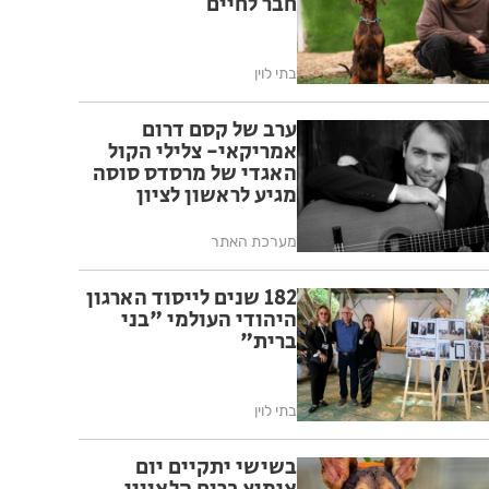
חבר לחיים
בתי לוין
ערב של קסם דרום
אמריקאי- צלילי הקול
האגדי של מרסדס סוסה
מגיע לראשון לציון
מערכת האתר
182 שנים לייסוד הארגון
היהודי העולמי "בני
ברית"
בתי לוין
בשישי יתקיים יום