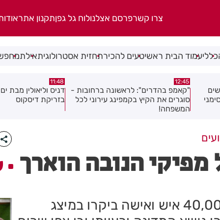
צרו קשר
פרסם אצלנו
לוח גל גפן
תקנון אתר
אודות
כללי
עמוד הבית ראשי
טעים להכיר
תחזית אסטרולוגית
אילת
מחפשי
11:32
11:48
ובות -
דניס וליאולין מבת ים, אלוף ישראל
הולכת רגל נפגעה מ
י לכל
בזריקת דיסקוס
ראשון לציון
ועים
 של מפיקי הנובה הוארך
ע
מאז פתיחת המיצג ב-7.12 מעל 40,000 איש ואישה ביקרו במיצג