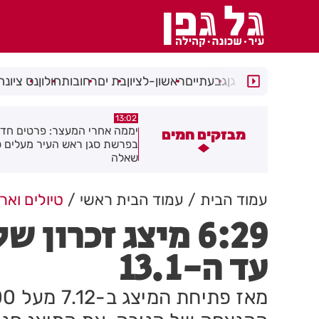
רמת גן
גבעתיים
ראשון-לציון
בת ים
רחובות
חולון
נס ציונה
12:45
13:02
ממה אחרי המעצר: פרטים חדשים
"קאמפ בהדרים": לראשונה ברח
מבזקים חמים
פרשת סגן ראש העיר מעלים סימני
סוגרים את הקיץ בקמפינג עירונ
אלה
המשפחה!
עמוד הבית
עמוד הבית ראשי
טיולים ואר
6:29 מיצג זכרון
עד ה-13.1