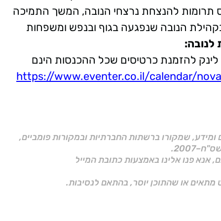
ס תרומות להנצחת נרצחי הנובה, המשך התמיכה
בקהילת הנובה שנפגעה בגוף ובנפש ומשפחות
לנובה:
לינק להזמנת כרטיסים
שכל ההכנסות הינם
https://www.eventer.co.il/calendar/nov
ם ומידע, שמקורו ברשתות החברתיות ובמקורות פומביים,
ם, אנא פנו אלינו באמצעות כתובת המייל
 מתאים או שהתוכן יוסר, בהתאם לנסיבות.