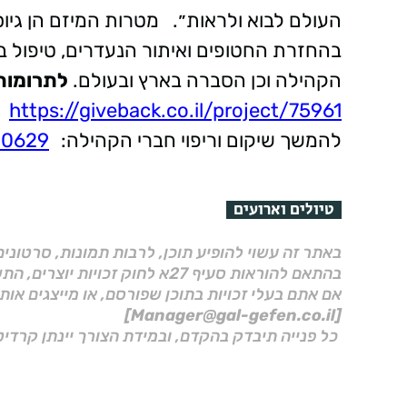
העולם לבוא ולראות״.
מטרות המיזם הן גיו
בהחזרת החטופים ואיתור הנעדרים, טיפול 
הקהילה וכן הסברה בארץ ובעולם.
לתרומות 
https://giveback.co.il/project/75961
להמשך שיקום וריפוי חברי הקהילה:
a0629
טיולים וארועים
באתר זה עשוי להופיע תוכן, לרבות תמונות, סרטוני
בהתאם להוראות סעיף 27א לחוק זכויות יוצרים, התשס"ח–2007.
אם אתם בעלי זכויות בתוכן שפורסם, או מייצגים אות
[Manager@gal-gefen.co.il]
כל פנייה תיבדק בהקדם, ובמידת הצורך יינתן קרדיט