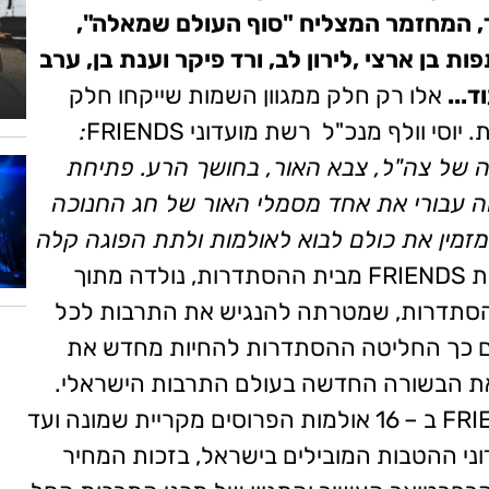
ד, המחזמר המצליח "סוף העולם שמאלה",
פות
בן ארצי ,לירון לב, ורד פיקר וענת בן,
ערב
ד...
אלו רק חלק ממגוון השמות שייקחו חלק
:
 של צה"ל, צבא האור, בחושך הרע. פתיחת
ה עבורי את אחד מסמלי האור של חג החנוכה
מזמין את כולם לבוא לאולמות ולתת הפוגה קלה
רשת מועדוני התרבות FRIENDS מבית ההסתדרות, נולדה מתוך
"ר ההסתדרות, שמטרתה להנגיש את התרבות לכל
שם כך החליטה ההסתדרות להחיות מחדש את
את הבשורה החדשה בעולם התרבות הישראלי.
החל מהקמתה ועד היום, פועלת רשת FRIENDS ב – 16 אולמות הפרוסים מקריית שמונה ועד
ני ההטבות המובילים בישראל, בזכות המחיר