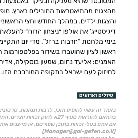
המסובסד שהיא מעניקה ובעיקר באמצעות ה
מהצגות מהתיאטראות המובילים בארץ, מופע
והצגות ילדים. במהלך החודש וחצי הראשונ
דיגיסטייג' את אולפן ״ניצחון הרוח״ להעלא
האמנים: אליעד נחום, שמעון בוסקילה, אדיר מ
לחיזוק לעם ישראל בתקופה המורכבת הזו.
טיולים וארועים
באתר זה עשוי להופיע תוכן, לרבות תמונות, סרטוני
בהתאם להוראות סעיף 27א לחוק זכויות יוצרים, התשס"ח–2007.
אם אתם בעלי זכויות בתוכן שפורסם, או מייצגים אות
[Manager@gal-gefen.co.il]