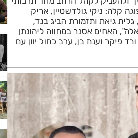
ך ולהעניק לקהל הרחב מזור תרבותי
ה קלה: ניקי גולדשטיין, אריק
, איציק קלה, גלית גיאת ותזמורת הביג בנד,
ה", האחים אסנר במחווה ליהונתן
רד פיקר וענת בן, ערב כחול יוון עם