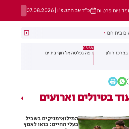
כ"ד אב התשפ"ו | 07.08.2026
מדיניות פרטיות
ם בית חם
05:43
08:29
ת ים
חשד להצתה בשלושה מוקדים ברמת
הסוף לקורקי
גן: שבעה דיירים נפגעו קל משאיפת
עשן
וד בטיולים וארועים
המילואימניקים בשביל
בעלי החיים: בואו לאמץ