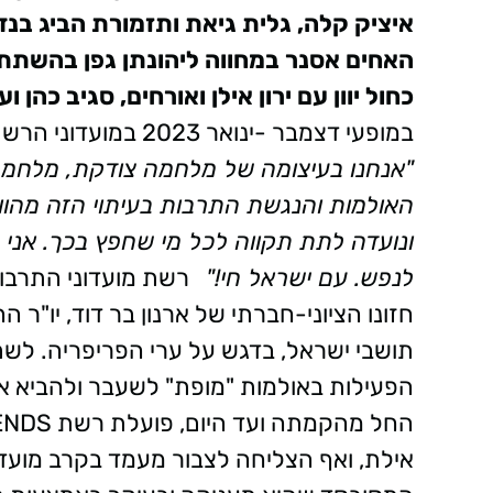
איציק קלה, גלית גיאת ותזמורת הביג בנ
האחים אסנר במחווה ליהונתן גפן בהשתת
כחול יוון עם ירון אילן ואורחים, סגיב כהן ועו
במופעי דצמבר -ינואר 2023 במועדוני הרשת. יוסי וולף מנכ"ל רשת מועדוני FRIENDS
"אנחנו בעיצומה של מלחמה צודקת, מלחמה
האולמות והנגשת התרבות בעיתוי הזה מהוו
ונועדה לתת תקווה לכל מי שחפץ בכך. אני 
לנפש. עם ישראל חי!"
חזונו הציוני-חברתי של ארנון בר דוד, יו
תושבי ישראל, בדגש על ערי הפריפריה. ל
הפעילות באולמות "מופת" לשעבר ולהביא 
אילת, ואף הצליחה לצבור מעמד בקרב מועדו