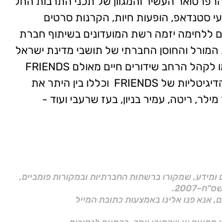
רפרטואר העשיר והמגוון של תכני התרבות החל
י סטנדאפ, הופעות חיות, הקרנות סרטים
ים ללחימה יזמה רשת המועדונים בשיתוף חברת
ת המורל והחוסן החברתי של תושבי מדינת ישראל
בימי מלחמת "חרבות ברזל". מדי יום התקיימו לקהל הרחב שידורים חיים מאולם FRIENDS
ראשון לציון שהועברו בשידור בפלטפורמות הדיגיטליות של FRIENDS וכללו בין היתר את
ילר, ריטה, עמיר בניון, בעז שרעבי ועוד -
ם ומידע, שמקורו ברשתות החברתיות ובמקורות פומביים,
ם, אנא פנו אלינו באמצעות כתובת המייל