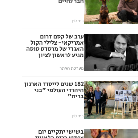
חבר לחיים
בתי לוין
ערב של קסם דרום
אמריקאי- צלילי הקול
האגדי של מרסדס סוסה
מגיע לראשון לציון
מערכת האתר
182 שנים לייסוד הארגון
היהודי העולמי "בני
ברית"
בתי לוין
בשישי יתקיים יום