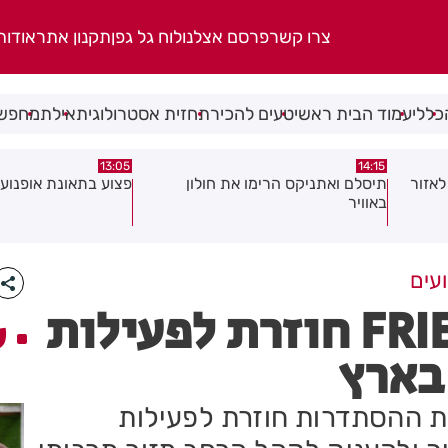
צרו קשר
פרסם אצלנו
לוח גל גפן
תקנון אתר
אודות
כללי
עמוד הבית ראשי
טעים להכיר
תחזית אסטרולוגית
אילת
מחפשי
08:58
13:05
פצוע בתאונת אופנוע במרכז חולון
גופה נפלטה אל חוף ב
ועים
רשת מועדוני FRIENDS חוזרת לפעילות
ע
בארץ
ת ההסתדרות חוזרת לפעילות