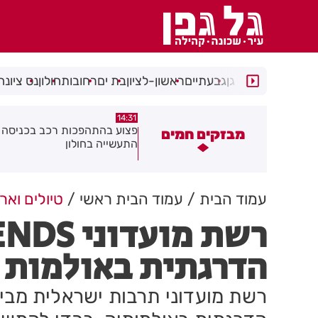
רמת גן
גבעתיים
ראשון-לציון
בת ים
רחובות
חולון
נס ציונה
14:15
14:31
צוע בהתהפכות רכב בכניסה לאזור
תיסלם ואתניקס הרימו את חולון
מבזקים חמים
תעשייה בחולון
באוויר
עמוד הבית
עמוד הבית ראשי
טיולים ואר
הדרגתית באולמות 
רשת מועדוני תרבות ישראלית מבי