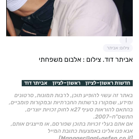
צילום: אביתר
אביתר דוד. צילום : אלבום משפחתי
חדשות ראשון-לציון
ראשון-לציון
אביתר דוד
באתר זה עשוי להופיע תוכן, לרבות תמונות, סרטונים
ומידע, שמקורו ברשתות החברתיות ובמקורות פומביים,
בהתאם להוראות סעיף 27א לחוק זכויות יוצרים,
התשס"ח–2007.
אם אתם בעלי זכויות בתוכן שפורסם, או מייצגים אותם,
אנא פנו אלינו באמצעות כתובת המייל
[Manager@gal-gefen.co.il]