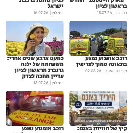
"פארק ה-1000" החדש
לציון נוהגת ברכבת
בראשון לציון
ישראל
בתי לוין
13.07.26
בתי לוין
16.07.26
רוכב אופנוע נפצע
כמעט ארבע שנים אחרי:
בתאונה סמוך לצריפין
משפחתה של ילנה
גרנברג מראשון לציון
מערכת האתר
02.08.26
עדיין מחכה לצדק
בתי לוין
12.07.26
קיץ של חוויות באגם:
רוכב אופנוע נפצע