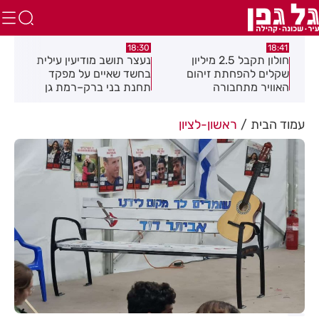
:49
18:30
18:41
חולון תקבל 2.5 מיליון
נעצר תושב מודיעין עילית
מקה
ת
שקלים להפחתת זיהום
בחשד שאיים על מפקד
לציו
האוויר מתחבורה
תחנת בני ברק–רמת גן
בקבוצת ווטסאפ
עמוד הבית
ראשון-לציון