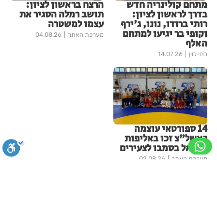
מתחם קולינריה חדש
הרצח בראשון לציון:
בדרך לראשון לציון:
תושב רמלה הסגיר את
רותי ברודו, נונו, ג'ירף
עצמו למשטרה
וקופי בר יגיעו למתחם
מערכת האתר
04.08.26
האלף
בתי לוין
14.07.26
14 ספורטאי עוצמה
ראשל"צ זכו באליפות
ישראל בסמבו לצעירים
מערכת האתר
02.08.26
עוד בראשון-לציון
סגירה
ביטול הבהובים
מונוכרום
ספיה
מקהלה אחת לכולם בראשון לציון