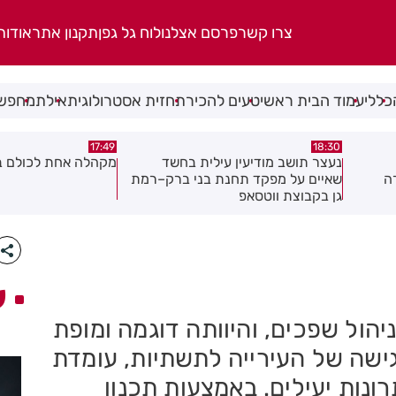
צרו קשר
פרסם אצלנו
לוח גל גפן
תקנון אתר
אודות
כללי
עמוד הבית ראשי
טעים להכיר
תחזית אסטרולוגית
אילת
מחפשי
17:02
17:49
ד
מקהלה אחת לכולם בראשון לציון
תושב חולון נעדר כבר
ק–רמת
ע
הול שפכים, והיוותה דוגמה ומופת
גישה של העירייה לתשתיות, עומדת
נות יעילים. באמצעות תכנון