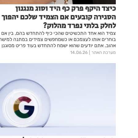
כיצד היקף פרק כף היד וסוג מנגנון
הסגירה קובעים אם הצמיד שלכם יהפוך
לחלק בלתי נפרד מהלוק?
צמיד הוא אחד התכשיטים שהכי כיף להתחדש בהם, בין אם
בוחרים אותו לעצמכם או כשמחפשים צמידים במתנה למישה
אהוב. אתם יודעים שהוא ישמח להתחדש בעוד פריט מסוגנן
ויפה! נכון שלרוב נתייחס למראה ולסטייל, אבל נוחות היא
מערכת האתר
14.06.26
חלק קריטי נוסף כי בעצם מה שקובע אם התכשיט יהפוך
לפריט שעונדים בכל יום או יישאר מונח בקופסה הוא לא רק
העיצוב, אלא השילוב של אותו דגם עם כל הופעה כולה.