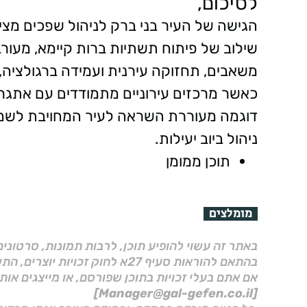
לסיכום,
הגישה של העיר בני ברק לניהול שפכים מצ
שילוב של פיתוח תשתיות ברות קיימא, מעורב
משאבים, תחזוקה עירנית ועמידה ברגולציה, ה
כאשר מרכזים עירוניים מתמודדים עם אתגרים
דוגמה מעוררת השראה לעיר המחויבת לשמור
ניהול ביוב יעילות.
תוכן ממומן
מומלצים
באתר זה עשוי להופיע תוכן, לרבות תמונות, סרטוני
בהתאם להוראות סעיף 27א לחוק זכויות יוצרים, התשס"ח–2007.
אם אתם בעלי זכויות בתוכן שפורסם, או מייצגים אות
[Manager@gal-gefen.co.il]