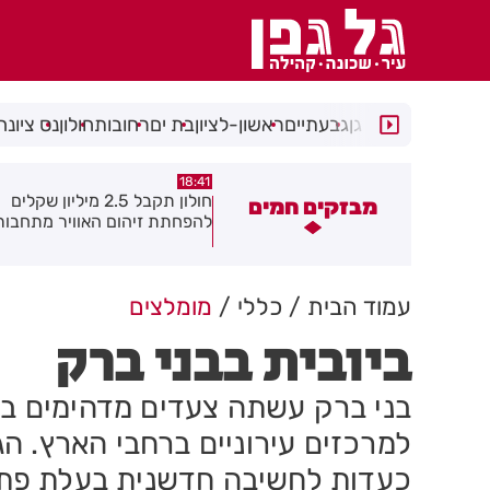
רמת גן
גבעתיים
ראשון-לציון
בת ים
רחובות
חולון
נס ציונה
18:30
18:41
חולון תקבל 2.5 מיליון שקלים
נעצר תושב מודיעין עילית בחש
מבזקים חמים
הפחתת זיהום האוויר מתחבורה
שאיים על מפקד תחנת בני בר
גן בקבוצת ווטסאפ
עמוד הבית
כללי
מומלצים
ביובית בבני ברק
בני ברק עשתה צעדים מדהימים בני
למרכזים עירוניים ברחבי הארץ. ה
כעדות לחשיבה חדשנית בעלת פתרו