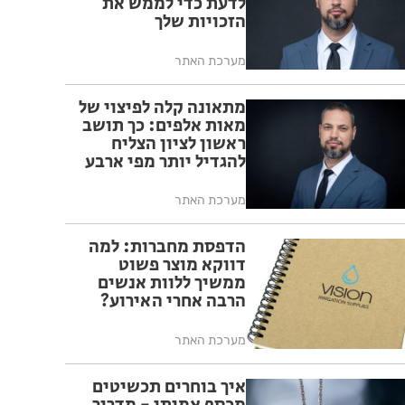
לדעת כדי לממש את
הזכויות שלך
מערכת האתר
מתאונה קלה לפיצוי של
מאות אלפים: כך תושב
ראשון לציון הצליח
להגדיל יותר מפי ארבע
את הפיצוי מחברת
הביטוח
מערכת האתר
הדפסת מחברות: למה
דווקא מוצר פשוט
ממשיך ללוות אנשים
הרבה אחרי האירוע?
מערכת האתר
איך בוחרים תכשיטים