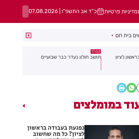
כ"ד אב התשפ"ו | 07.08.2026
מדיניות פרטיות
ם בית חם
15:13
15:21
 שבועיים
"הרצל שמח בחמישי": עיריית רחובות
נפגעת בעבו
יוצאת ביוזמה חדשה לעידוד העסקים
שחשוב לדעת
במרכז העיר
שלך
וד במומלצים
נפגעת בעבודה בראשון
לציון? כל מה שחשוב