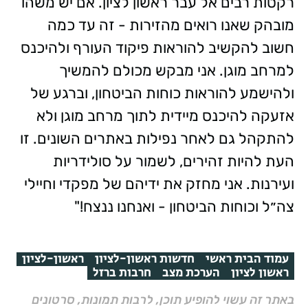
רקטות רבים אל עבר ראשון לציון. אם יש משהו
מובהק שאנו רואים מהזירות - זה עד כמה
חשוב להקשיב להוראות פיקוד העורף ולהיכנס
למרחב מוגן. אני מבקש מכולם להמשיך
ולהישמע להוראות כוחות הביטחון, וברגע של
אזעקה להיכנס מיידית לתוך מרחב מוגן ולא
להתקהל גם לאחר נפילות באתרים השונים. זו
העת להיות זהירים, לשמור על סולידריות
ועירנות. אני מחזק את ידיהם של מפקדי וחיילי
צה״ל וכוחות הביטחון - ואנחנו ננצח!"
עמוד הבית ראשי
חדשות ראשון-לציון
ראשון-לציון
ראשון לציון
הערכת מצב
חרבות ברזל
באתר זה עשוי להופיע תוכן, לרבות תמונות, סרטונים