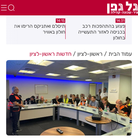
:05
14:15
14:31
מה
פצוע בהתהפכות רכב
תיסלם ואתניקס הרימו את
פצו
בכניסה לאזור התעשייה
חולון באוויר
חול
בחולון
עמוד הבית
ראשון-לציון
חדשות ראשון-לציון