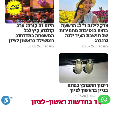
צדק לילנה ז"ל: הרשעה
היום זה קורה: ערב
ברצח בנסיבות מחמירות
קולנוע קיץ לכל
של תושבת העיר ילנה
המשפחה במדרחוב
גרנברג
רוטשילד בראשון לציון
בתי לוין
23.07.26
בתי לוין
03.08.26
רימון התפוצץ בפתח
בניין בראשון לציון
מערכת האתר
14.07.26
עוד בחדשות ראשון-לציון