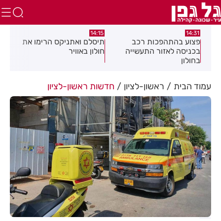
:05
14:15
14:31
מה
פצוע בהתהפכות רכב
תיסלם ואתניקס הרימו את
פצו
בכניסה לאזור התעשייה
חולון באוויר
חול
בחולון
עמוד הבית
ראשון-לציון
חדשות ראשון-לציון