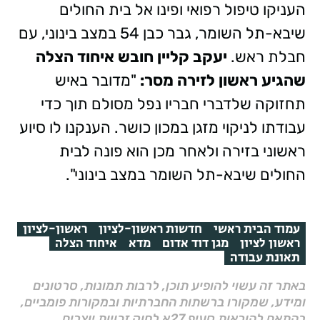
העניקו טיפול רפואי ופינו אל בית החולים
שיבא-תל השומר, גבר כבן 54 במצב בינוני, עם
חבלת ראש.
יעקב קליין חובש איחוד הצלה
שהגיע ראשון לזירה מסר:
"מדובר באיש
תחזוקה שלדברי חבריו נפל מסולם תוך כדי
עבודתו לניקוי מזגן במכון כושר. הענקנו לו סיוע
ראשוני בזירה ולאחר מכן הוא פונה לבית
החולים שיבא-תל השומר במצב בינוני".
עמוד הבית ראשי
חדשות ראשון-לציון
ראשון-לציון
ראשון לציון
מגן דוד אדום
מדא
איחוד הצלה
תאונת עבודה
באתר זה עשוי להופיע תוכן, לרבות תמונות, סרטונים
ומידע, שמקורו ברשתות החברתיות ובמקורות פומביים,
בהתאם להוראות סעיף 27א לחוק זכויות יוצרים,