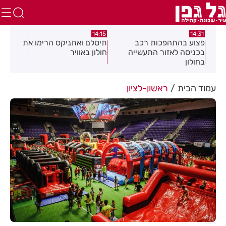
:05
14:15
14:31
מה
פצוע בהתהפכות רכב
תיסלם ואתניקס הרימו את
פצו
בכניסה לאזור התעשייה
חולון באוויר
חול
בחולון
עמוד הבית
ראשון-לציון