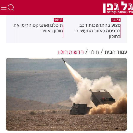
:05
14:15
14:31
מה
פצוע בהתהפכות רכב
תיסלם ואתניקס הרימו את
פצו
בכניסה לאזור התעשייה
חולון באוויר
חול
בחולון
עמוד הבית
חולון
חדשות חולון