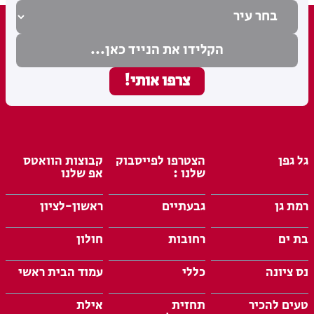
גל גפן
הצטרפו לפייסבוק
קבוצות הוואטס
שלנו :
אפ שלנו
רמת גן
גבעתיים
ראשון-לציון
בת ים
רחובות
חולון
נס ציונה
כללי
עמוד הבית ראשי
טעים להכיר
תחזית
אילת