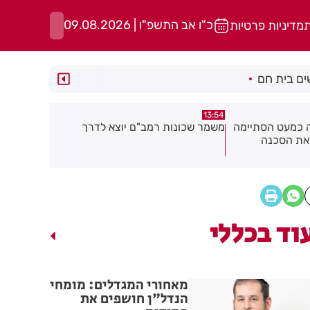
כ"ו אב התשפ"ו | 09.08.2026
ת
מדיניות פרטיות
ם בית חם
13:49
13:50
יוצא לדרך
רימון הושלך אל עבר מסעדה בראשון
אסף הרופא:
לציון
אנוש
וד בכללי
מאחורי המגדלים: מומחי
הנדל"ן חושפים את