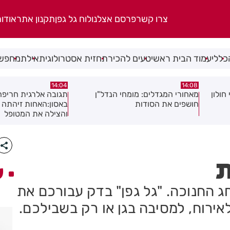
צרו קשר
פרסם אצלנו
לוח גל גפן
תקנון אתר
אודו
כללי
עמוד הבית ראשי
טעים להכיר
תחזית אסטרולוגית
אילת
מחפשי
13:54
14:04
ן
תגובה אלרגית חריפה כמעט הסתיימה
משמר שכונות רמב"ם 
באסון:האחות זיהתה את הסכנה
והצילה את המטופל
ת
ע
חג החנוכה. "גל גפן" בדק עבורכם את
לאירוח, למסיבה בגן או רק בשבילכם.