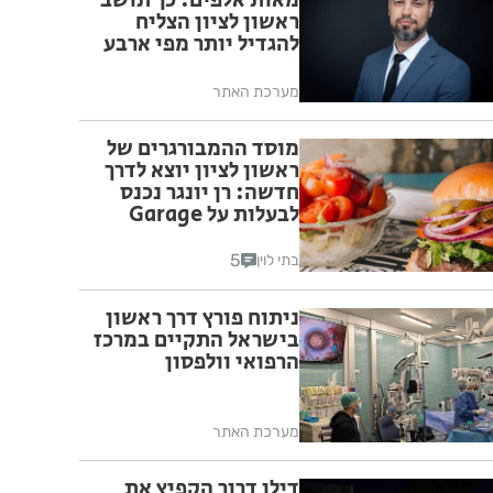
מאות אלפים: כך תושב
ראשון לציון הצליח
להגדיל יותר מפי ארבע
את הפיצוי מחברת
הביטוח
מערכת האתר
מוסד ההמבורגרים של
ראשון לציון יוצא לדרך
חדשה: רן יונגר נכנס
לבעלות על Garage
Burger
5
בתי לוין
ניתוח פורץ דרך ראשון
בישראל התקיים במרכז
הרפואי וולפסון
מערכת האתר
דילן דרור הקפיץ את