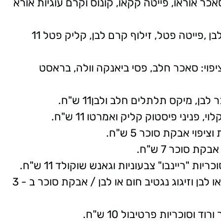
 סאכר אוראו, פייטה קקאו, קונוס וקרם עוגיות אורא
רד וולווט - מילוי: קרם לבן ציפוי: סאכר לבן ,פייטה פטל, זילוף קרם לבן, קליק פטל 11
 ציפוי: סאכר חלב, פסי ביאנקה וולה, בראסט
ן, מיקס תלתלים חלב ולבן11 ש"ח.
פניני פיסטוק קליק ואמרטו 11 ש"ח.
וי אבקת סוכר 5 ש"ח.
 סוכר 7 ש"ח.
ות "ריינבו" צבעוניות וגאנש שוקולד 11 ש"ח.
טריו דונאטס - בציפוי שוקולד בלגי חום או לבן וזיגוג נגטיב חום או לבן / אבקת סוכר ב - 3
וסוכריות פרטיבול 10 ש"ח.