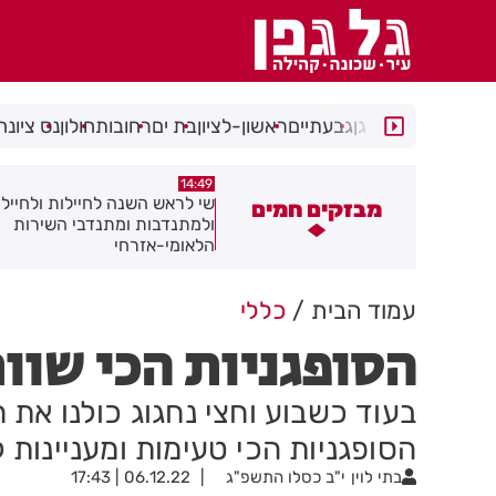
רמת גן
גבעתיים
ראשון-לציון
בת ים
רחובות
חולון
נס ציונה
14:08
14:49
י לראש השנה לחיילות ולחיילי חולון
מאחורי המגדלים: מומחי הנדל"
מבזקים חמים
למתנדבות ומתנדבי השירות
חושפים את הסודות
לאומי-אזרחי
עמוד הבית
כללי
הסופגניות הכי שוו
בעוד כשבוע וחצי נחגוג כולנו את 
הסופגניות הכי טעימות ומעניינות 
בתי לוין
י"ב כסלו התשפ"ג
06.12.22 | 17:43