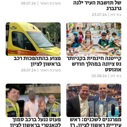
של תושבת העיר ילנה
מערכת האתר
08.07.26
גרנברג
בתי לוין
23.07.26
קייטנה חינמית בקניותר
פצוע בהתהפכות רכב
נס ציונה במהלך חודש
בראשון לציון
אוגוסט
מערכת האתר
28.07.26
בתי לוין
02.08.26
מפרגנים לשכנים: ראש
פעוט ננעל ברכב סמוך
עיריית ראשון לציון, רז
לקאנטרי בראשון לציון