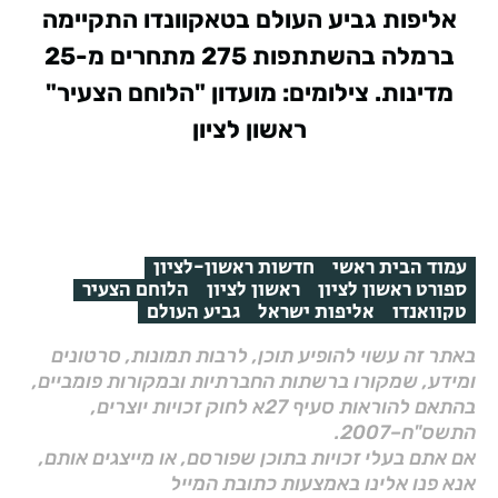
אליפות גביע העולם בטאקוונדו התקיימה
ברמלה בהשתתפות 275 מתחרים מ-25
מדינות. צילומים: מועדון "הלוחם הצעיר"
ראשון לציון
עמוד הבית ראשי
חדשות ראשון-לציון
ספורט ראשון לציון
ראשון לציון
הלוחם הצעיר
טקוואנדו
אליפות ישראל
גביע העולם
באתר זה עשוי להופיע תוכן, לרבות תמונות, סרטונים
ומידע, שמקורו ברשתות החברתיות ובמקורות פומביים,
בהתאם להוראות סעיף 27א לחוק זכויות יוצרים,
התשס"ח–2007.
אם אתם בעלי זכויות בתוכן שפורסם, או מייצגים אותם,
אנא פנו אלינו באמצעות כתובת המייל