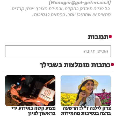
[Manager@gal-gefen.co.il]
כל פנייה תיבדק בהקדם, ובמידת הצורך יינתן קרדיט
מתאים או שהתוכן יוסר, בהתאם לנסיבות.
תגובות
הוסיפו תגובה
כתבות מומלצות בשבילך
צדק לילנה ז"ל: הרשעה
פצוע קשה באירוע ירי
ברצח בנסיבות מחמירות
בראשון לציון