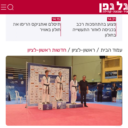
:58
13:05
14:15
תיסלם ואתניקס הרימו את
פצוע בתאונת אופנוע במרכז
גופ
חולון באוויר
חולון
עמוד הבית
ראשון-לציון
חדשות ראשון-לציון