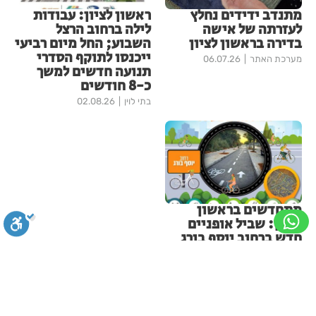
מתנדב ידידים נחלץ
ראשון לציון: עבודות
לעזרתה של אישה
לילה ברחוב הרצל
בדירה בראשון לציון
השבוע; החל מיום רביעי
ייכנסו לתוקף הסדרי
מערכת האתר
06.07.26
תנועה חדשים למשך
כ-8 חודשים
בתי לוין
02.08.26
מתחדשים בראשון
לציון: שביל אופניים
חדש ברחוב יוסף בורג
בתי לוין
30.07.26
עוד בחדשות ראשון-לציון
סגירה
ביטול הבהובים
מונוכרום
ספיה
פרשת ראה - להגיע לקומה 20