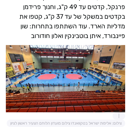
פרנקל, קדטים עד 49 ק"ג, וחנוך פרידמן
בקדטים במשקל של עד 37 ק"ג, קטפו את
מדליות הארד. עוד השתתפו בתחרות: שון
פיינבורד, איתן בוטבינקין ואלון חודורוב
צילום: אליפות ישראל בטקוואנדו צילום מועדון הלוחם הצעיר ראשון לציון