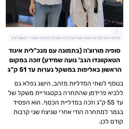
צילום: סופי מורצה נועה שמידע צילום מועדון הלוחם הצעיר ראשון לציון
סופיה מורוצ'ה (בתמונה עם מנכ"לית איגוד
הטאקוונדו הגב' נועה שמידע) זוכה במקום
הראשון באליפות במשקל נערות עד 51 ק"ג
בנוסף לשתי המדליות מזהב, הישג נפלא גם
ללביא פרידמן שהתחרה בקטגוריית משקל של
עד 55 ק"ג וזכה במדליית הכסף. הוא הפסיד
בגמר למתחרה הודי אחרי שניצח שני קרבות
קודם לכן.