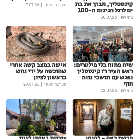
קינסטליך, מברך את בת
מערכת האתר
19.07.26
ים לרגל חגיגות ה-100
בתי לוין
30.07.26
שיח פתוח בלי פילטרים:
אישה במצב קשה אחרי
ראש העיר רז קינסטליך
שהוכשה על ידי נחש
נפגש עם תושבי נווה
בראשון לציון
חוף
מערכת האתר
29.07.26
בתי לוין
22.07.26
פרשת ראה - להגיע
עיריית ראשון לציון