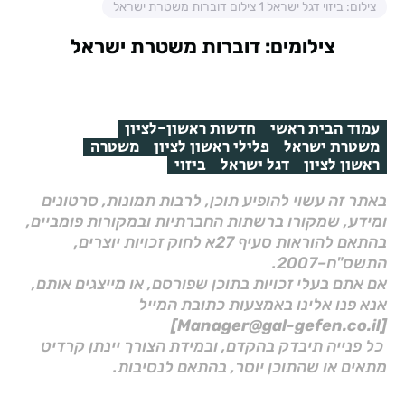
צילום: ביזוי דגל ישראל 1 צילום דוברות משטרת ישראל
צילומים: דוברות משטרת ישראל
עמוד הבית ראשי
חדשות ראשון-לציון
משטרת ישראל
פלילי ראשון לציון
משטרה
ראשון לציון
דגל ישראל
ביזוי
באתר זה עשוי להופיע תוכן, לרבות תמונות, סרטונים
ומידע, שמקורו ברשתות החברתיות ובמקורות פומביים,
בהתאם להוראות סעיף 27א לחוק זכויות יוצרים,
התשס"ח–2007.
אם אתם בעלי זכויות בתוכן שפורסם, או מייצגים אותם,
אנא פנו אלינו באמצעות כתובת המייל
[Manager@gal-gefen.co.il]
כל פנייה תיבדק בהקדם, ובמידת הצורך יינתן קרדיט
מתאים או שהתוכן יוסר, בהתאם לנסיבות.