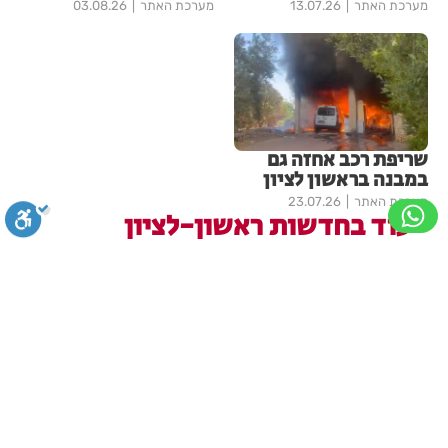
מערכת האתר
13.07.26
מערכת האתר
03.08.26
שריפת רכב אחזה גם
במבנה בראשון לציון
מערכת האתר
23.07.26
עוד בחדשות ראשון-לציון
בשורה ענקית לבעלי העסקים
והתושבים בעיר!
סגירה
ביטול הבהובים
מונוכרום
ספיה
בתי לוין
00:32
ניגודיות גבוהה
שחור צהוב
היפוך צבעים
הדגשת כותרות
מקהלה אחת לכולם בראשון לציון