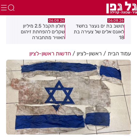
.26
06.08.26
06.08.26
חולון תקבל 2.5 מיליון
נעצר תושב מודיעין עילית
מקה
ת
שקלים להפחתת זיהום
בחשד שאיים על מפקד
לציו
האוויר מתחבורה
תחנת בני ברק–רמת גן
בקבוצת ווטסאפ
עמוד הבית
ראשון-לציון
חדשות ראשון-לציון