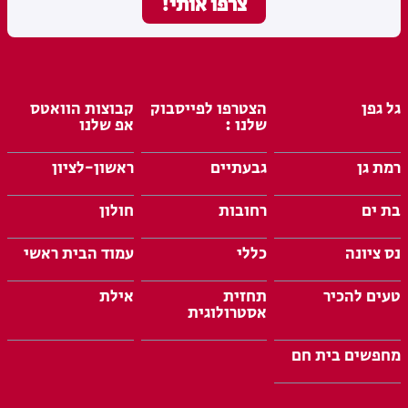
גל גפן
הצטרפו לפייסבוק
קבוצות הוואטס
שלנו :
אפ שלנו
רמת גן
גבעתיים
ראשון-לציון
בת ים
רחובות
חולון
נס ציונה
כללי
עמוד הבית ראשי
טעים להכיר
תחזית
אילת
אסטרולוגית
מחפשים בית חם