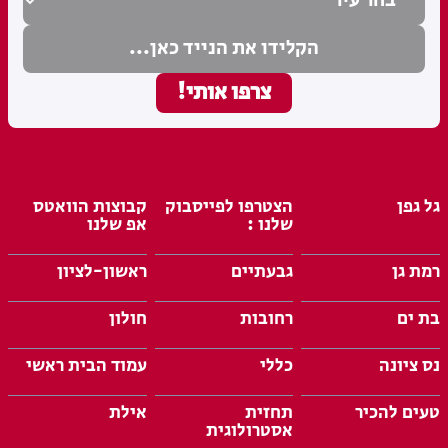
גל גפן
הצטרפו לפייסבוק
קבוצות הוואטס
שלנו :
אפ שלנו
רמת גן
גבעתיים
ראשון-לציון
בת ים
רחובות
חולון
נס ציונה
כללי
עמוד הבית ראשי
טעים להכיר
תחזית
אילת
אסטרולוגית