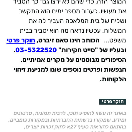
המוצר הזה, כדי שהם לא ירצו גם" כך הסביר
את מעשיו. כעבור מספר ימים הוא התקשר
ושליח של בית המלאכה העביר לה את
המשלוח. עכשיו נראה מה הוא יסביר בבית
משפט...
הכותב הינו סאם זיברט,
חוקר פרטי
ובעליו של "סייט חקירות"
03-5322520
.
הסיפורים מבוססים על מקרים אמיתיים.
הנפשות ופרטים נוספים שונו למניעת זיהוי
הלקוחות.
חוקר פרטי
באתר זה עשוי להופיע תוכן, לרבות תמונות, סרטונים
ומידע, שמקורו ברשתות החברתיות ובמקורות פומביים,
בהתאם להוראות סעיף 27א לחוק זכויות יוצרים,