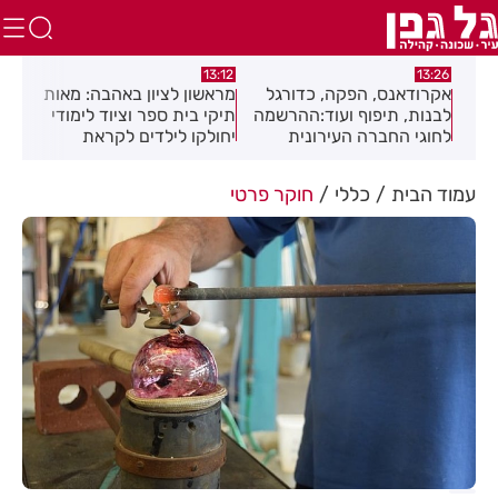
12:01
13:12
13:26
אקרודאנס, הפקה, כדורגל
מראשון לציון באהבה: מאות
חגיגה ת
לבנות, תיפוף ועוד:ההרשמה
תיקי בית ספר וציוד לימודי
מוזיקה,
לחוגי החברה העירונית
יחולקו לילדים לקראת
בפסטיבל
רחובות לשנת תשפ"ז
פתיחת שנת הלימודים
נמצאת בעיצומה
עמוד הבית
כללי
חוקר פרטי