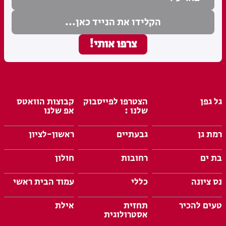
גל גפן
הצטרפו לפייסבוק
קבוצות הוואטס
שלנו :
אפ שלנו
רמת גן
גבעתיים
ראשון-לציון
בת ים
רחובות
חולון
נס ציונה
כללי
עמוד הבית ראשי
טעים להכיר
תחזית
אילת
אסטרולוגית