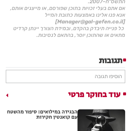
התשס"ח–2007.
אם אתם בעלי זכויות בתוכן שפורסם, או מייצגים אותם,
אנא פנו אלינו באמצעות כתובת המייל
[Manager@gal-gefen.co.il]
כל פנייה תיבדק בהקדם, ובמידת הצורך יינתן קרדיט
מתאים או שהתוכן יוסר, בהתאם לנסיבות.
תגובות
הוסיפו תגובה
עוד בחוקר פרטי
הבגידה במילואים: סיפור מהשטח
עם קואנטין חקירות