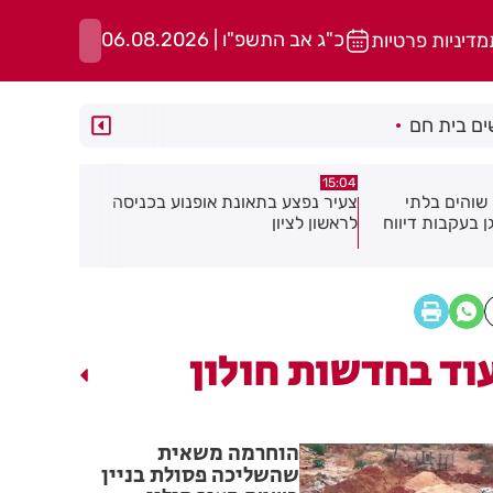
כ"ג אב התשפ"ו | 06.08.2026
מדיניות פרטיות
ם בית חם
14:37
14:52
ופנוע בכניסה
כתב אישום נגד תושבת בת ים
בן 91 מ
בעקבות התעללות בפעוטות בגן בתל
אישתו בדקי
אביב
וד בחדשות חולון
הוחרמה משאית
שהשליכה פסולת בניין