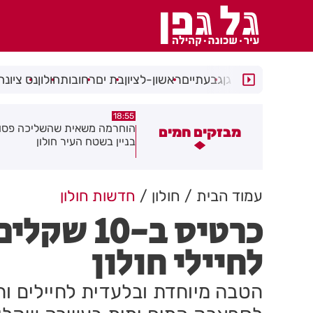
רמת גן
גבעתיים
ראשון-לציון
בת ים
רחובות
חולון
נס ציונה
18:48
18:55
וחרמה משאית שהשליכה פסולת
תושב בת ים נעצר עם
מבזקים חמים
ניין בשטח העיר חולון
ברכבו
עמוד הבית
חולון
חדשות חולון
כרטיס ב-0
לחיילי חולון
הטבה מיוחדת ובלעדית לחיילים והח