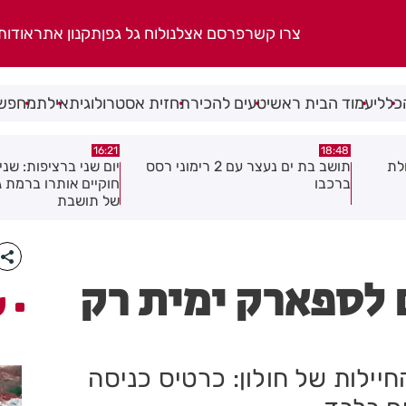
צרו קשר
פרסם אצלנו
לוח גל גפן
תקנון אתר
אודות
כללי
עמוד הבית ראשי
טעים להכיר
תחזית אסטרולוגית
אילת
מחפשי
15:04
16:21
 2 רימוני רסס
יום שני ברציפות: שני שוהים בלתי
צעיר נפצע בתאונת א
חוקיים אותרו ברמת גן בעקבות דיווח
לראשון לציון
של תושבת
1 שקלים לספארק ימית רק
ע
יילות של חולון: כרטיס כניסה