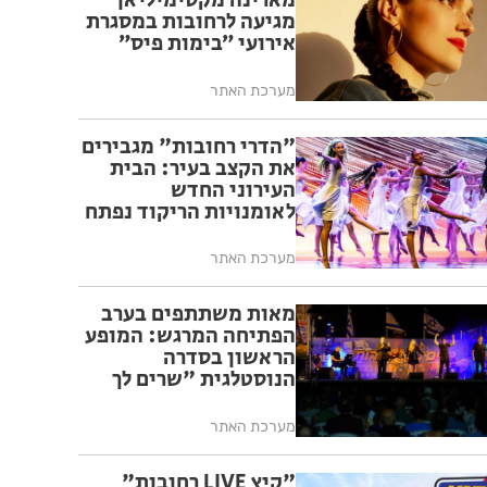
מארינה מקסימיליאן
מגיעה לרחובות במסגרת
אירועי ״בימות פיס״
מערכת האתר
"הדרי רחובות" מגבירים
את הקצב בעיר: הבית
העירוני החדש
לאומנויות הריקוד נפתח
ברחובות
מערכת האתר
מאות משתתפים בערב
הפתיחה המרגש: המופע
הראשון בסדרה
הנוסטלגית "שרים לך
רחובות" יצא לדרך בפעם
ה-17
מערכת האתר
"קיץ LIVE רחובות"