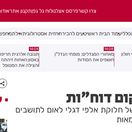
צרו קשר
פרסם אצלנו
לוח גל גפן
תקנון אתר
אודו
כללי
עמוד הבית ראשי
טעים להכיר
תחזית אסטרולוגית
אילת
מחפשי
13:54
14:04
ן
תגובה אלרגית חריפה כמעט הסתיימה
משמר שכונות רמב"ם 
באסון:האחות זיהתה את הסכנה
והצילה את המטופל
ום דוח"ות
ע
ל חלוקת אלפי דגלי לאום לתושבים
מאות