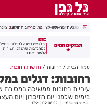
רמת גן
גבעתיים
ראשון-לציון
בת ים
רחובות
חולון
נס ציונה
14:08
14:49
י לראש השנה לחיילות ולחיילי חולון
מאחורי המגדלים: מומחי הנדל"
מבזקים חמים
למתנדבות ומתנדבי השירות
חושפים את הסודות
לאומי-אזרחי
עמוד הבית
רחובות
חדשות רחובות
רחובות: דגלים במק
עיריית רחובות ממשיכה במסורת ש
בימים שלפני יום הזיכרון ויום העצ
א' אייר התשפ"ב
02.05.22 | 17:21