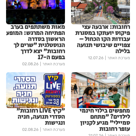
רחובות: ארבעה עצי
מאות משתתפים בערב
פיקוס יועתקו במסגרת
הפתיחה המרגש: המופע
עבודות הקו הכחול –
הראשון בסדרה
צפויים שיבושי תנועה
הנוסטלגית "שרים לך
בלילה
רחובות" יצא לדרך
בפעם ה-17
מערכת האתר
12.07.26
מערכת האתר
02.08.26
מחפשים בילוי חינמי
"קיץ LIVE רחובות"
לילדים? "מתחם
הסדרי תנועה, חניה
סמיילי" מגיע לקניון
ונגישות
עופר רחובות
מערכת האתר
02.08.26
מערכת האתר
21.07.26