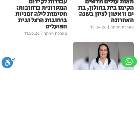
מאות עולים חדשים
עבודות לקידום
הקימו בית בחולון, בת
המטרונית ברחובות:
ים וראשון לציון בשנה
חסימות לילה זמניות
האחרונה
ברחובות הרצל ובית
הפועלים
מערכת האתר
15.04.26
מערכת האתר
11.06.26
"תושבת, מה את
חושבת?" רחובות
סגירה
ביטול הבהובים
מונוכרום
ספיה
מזמינה את נשות העיר
להשפיע על המדיניות
העירונית
ניגודיות גבוהה
שחור צהוב
היפוך צבעים
הדגשת כותרות
מערכת האתר
18.02.26
עוד בחדשות רחובות
הדגשת קישורים
תיאור קבוע
גופן קריא
הגדלת גופן
"הרצל שמח בחמישי": עיריית