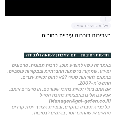
צילום: אירועי יום השואה
באדיבות דוברות עיריית רחובות
חדשות רחובות
יום הזיכרון לשואה ולגבורה
באתר זה עשוי להופיע תוכן, לרבות תמונות, סרטונים
ומידע, שמקורו ברשתות החברתיות ובמקורות פומביים,
בהתאם להוראות סעיף 27א לחוק זכויות יוצרים,
התשס"ח–2007.
אם אתם בעלי זכויות בתוכן שפורסם, או מייצגים אותם,
אנא פנו אלינו באמצעות כתובת המייל
[Manager@gal-gefen.co.il]
כל פנייה תיבדק בהקדם, ובמידת הצורך יינתן קרדיט
מתאים או שהתוכן יוסר, בהתאם לנסיבות.