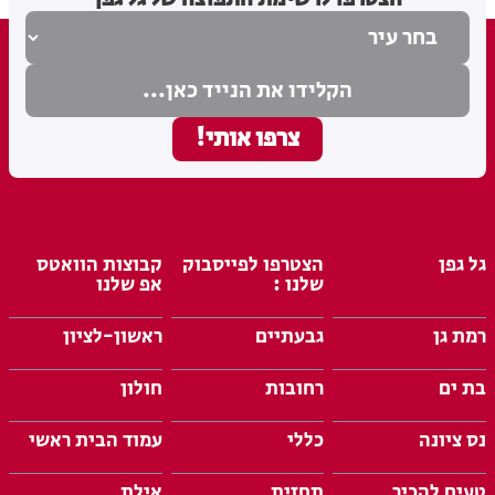
גל גפן
הצטרפו לפייסבוק
קבוצות הוואטס
שלנו :
אפ שלנו
רמת גן
גבעתיים
ראשון-לציון
בת ים
רחובות
חולון
נס ציונה
כללי
עמוד הבית ראשי
טעים להכיר
תחזית
אילת