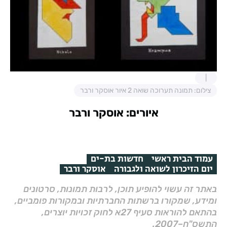
צילום: תמונה תערוכה שואה 2 איור אוסקר ורבר
איורים: אוסקר ורבר
עמוד הבית ראשי
חדשות בת-ים
יום הזיכרון לשואה ולגבורה
אוסקר ורבר
באתר זה עשוי להופיע תוכן, לרבות תמונות, סרטונים
ומידע, שמקורו ברשתות החברתיות ובמקורות פומביים,
בהתאם להוראות סעיף 27א לחוק זכויות יוצרים,
התשס"ח–2007.