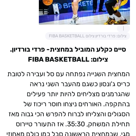
צילום: פרדי בורדיון צילום FIBA BASKETBALL
סיים כקלע המוביל במחצית- פרדי בורדיון.
צילום: FIBA BASKETBALL
המחצית השנייה נפתחה עם סל ועבירה לטובת
כריס ג'ונסון כשגם מהעבר השני נראה
שהגרמנים מצליחים להיות יותר פעילים
בהתקפה. האורחים ניצחו חוסר ריכוז של
הסגולים והצליחו לברוח להפרש הכי גבוה מאז
תחילת המשחק, 35:30. אז התעורר טיירוס
מגי, שבמחצית הראשונה סבל כמו כולם מאחוזי