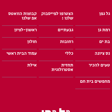
גל גפן
הצטרפו לפייסבוק
קבוצות הוואטס
שלנו :
אפ שלנו
רמת גן
גבעתיים
ראשון-לציון
בת ים
רחובות
חולון
נס ציונה
כללי
עמוד הבית ראשי
טעים להכיר
תחזית
אילת
אסטרולוגית
מחפשים בית חם