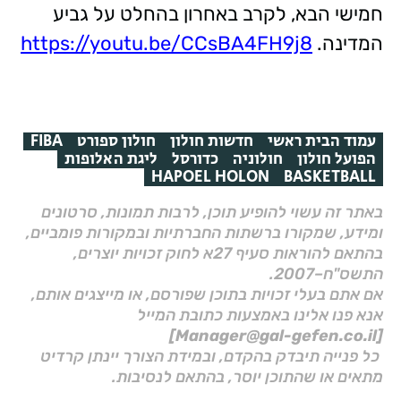
חמישי הבא, לקרב באחרון בהחלט על גביע
המדינה.
https://youtu.be/CCsBA4FH9j8
עמוד הבית ראשי
חדשות חולון
חולון ספורט
FIBA
הפועל חולון
חולוניה
כדורסל
ליגת האלופות
HAPOEL HOLON
BASKETBALL
באתר זה עשוי להופיע תוכן, לרבות תמונות, סרטונים
ומידע, שמקורו ברשתות החברתיות ובמקורות פומביים,
בהתאם להוראות סעיף 27א לחוק זכויות יוצרים,
התשס"ח–2007.
אם אתם בעלי זכויות בתוכן שפורסם, או מייצגים אותם,
אנא פנו אלינו באמצעות כתובת המייל
[Manager@gal-gefen.co.il]
כל פנייה תיבדק בהקדם, ובמידת הצורך יינתן קרדיט
מתאים או שהתוכן יוסר, בהתאם לנסיבות.