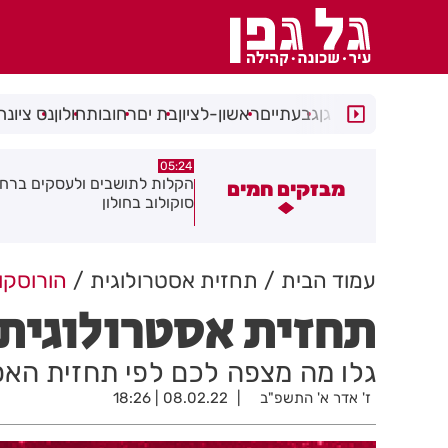
רמת גן
גבעתיים
ראשון-לציון
בת ים
רחובות
חולון
נס ציונה
05:18
05:24
קלות לתושבים ולעסקים ברחוב
תושב חולון נעצר בתום מרדף 
מבזקים חמים
וקולוב בחולון
אירוע דקירות
עמוד הבית
תחזית אסטרולוגית
הורוסקו
תחזית אסטרולוגית לפ
גלו מה מצפה לכם לפי תחזית הא
ז' אדר א' התשפ"ב
08.02.22 | 18:26