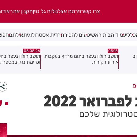
צרו קשר
פרסם אצלנו
לוח גל גפן
תקנון אתר
אודו
כללי
עמוד הבית ראשי
טעים להכיר
תחזית אסטרולוגית
אילת
מחפשי
07.08.26
08.08.26
בעקבות
תושב חולון נעצר בחשד לאיומים
וגרימת נזק במספר עסקים
ולחזור!
פ
ברואר 2022
ע
סטרולוגית שלכם