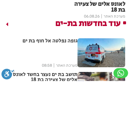
לאונס אלים של צעירה
בת 18
מערכת האתר
06.08.26
עוד בחדשות בת-ים
גופה נפלטה אל חוף בת ים
מערכת האתר
08:58
תושב בת ים נעצר בחשד לאונס
אלים של צעירה בת 18
סגירה
ביטול הבהובים
מונוכרום
ספיה
מערכת האתר
06.08.26
מאות משפחות השתתפו באירוע
הקיץ בגן הי"א בבת ים
ניגודיות גבוהה
שחור צהוב
היפוך צבעים
הדגשת כותרות