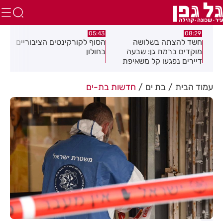
:32
05:43
08:29
ים
חשד להצתה בשלושה
הסוף לקורקינטים הציבוריים
בשו
מוקדים ברמת גן: שבעה
בחולון
העס
דיירים נפגעו קל משאיפת
עשן
עמוד הבית
בת ים
חדשות בת-ים