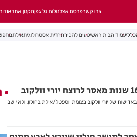
צרו קשר
פרסם אצלנו
לוח גל גפן
תקנון אתר
אודות
כללי
עמוד הבית ראשי
טעים להכיר
תחזית אסטרולוגית
אילת
מחפשי
ה
דישות של יורי וולקוב בצומת יוספטל/אילת בחולון, ולא יישב
אסר לתושב חולון שייבא לארץ סמים