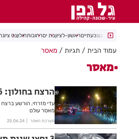
רמת גן
גבעתיים
ראשון-לציון
בת ים
רחובות
חולון
נס ציונה
עמוד הבית
תגיות
מאסר
מאסר
הרצח בחולון: 16 שנות מאסר לרוצח יורי וולקוב
עדי מזרחי, הורשע ברצח בא
מאסר עולם
מערכת האתר
25.06.24
3 וחצי שנות מ