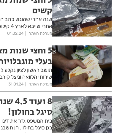
קשים
אחרי שייבא לארץ 4 קילוגרם של קריסטת מת'
מערכת האתר
01.02.24
5 וחצי שנות מ
בעלי מוגבלויות
תושב ראשון לציון נקלע 
שירותי הלוואה וניצל קור
מערכת האתר
31.01.24
8 ועו
סיגל בחולון!
בית המשפט גזר את דינן ש
בגן סיגל בחולון. הן תשבנה בכלא 8 שנים ו-4.5 שנים, כל אח