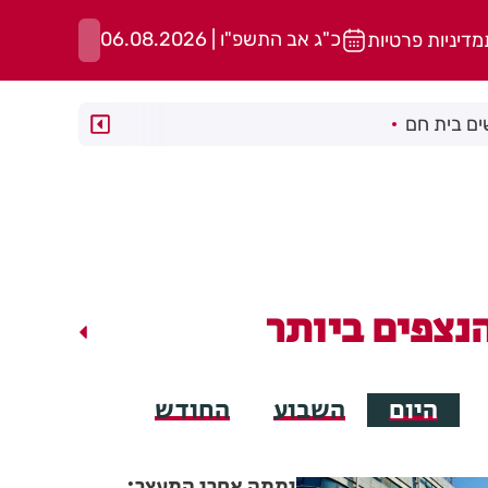
כ"ג אב התשפ"ו | 06.08.2026
מדיניות פרטיות
ם בית חם
נצפים ביותר
היום
השבוע
החודש
יממה אחרי המעצר: