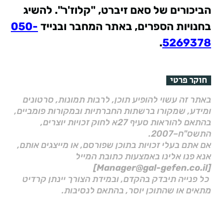
הביכורים של סאם זיברט, "קלוז'ר". להשיג
בחנויות הספרים, באתר המחבר ובנייד
050-
.
5269378
חוקר פרטי
באתר זה עשוי להופיע תוכן, לרבות תמונות, סרטונים
ומידע, שמקורו ברשתות החברתיות ובמקורות פומביים,
בהתאם להוראות סעיף 27א לחוק זכויות יוצרים,
התשס"ח–2007.
אם אתם בעלי זכויות בתוכן שפורסם, או מייצגים אותם,
אנא פנו אלינו באמצעות כתובת המייל
[Manager@gal-gefen.co.il]
כל פנייה תיבדק בהקדם, ובמידת הצורך יינתן קרדיט
מתאים או שהתוכן יוסר, בהתאם לנסיבות.