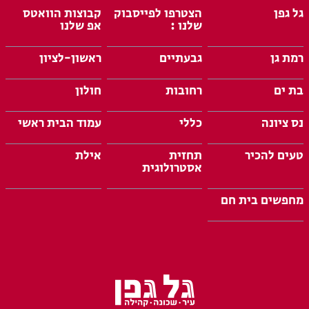
גל גפן
הצטרפו לפייסבוק
קבוצות הוואטס
שלנו :
אפ שלנו
רמת גן
גבעתיים
ראשון-לציון
בת ים
רחובות
חולון
נס ציונה
כללי
עמוד הבית ראשי
טעים להכיר
תחזית
אילת
אסטרולוגית
מחפשים בית חם