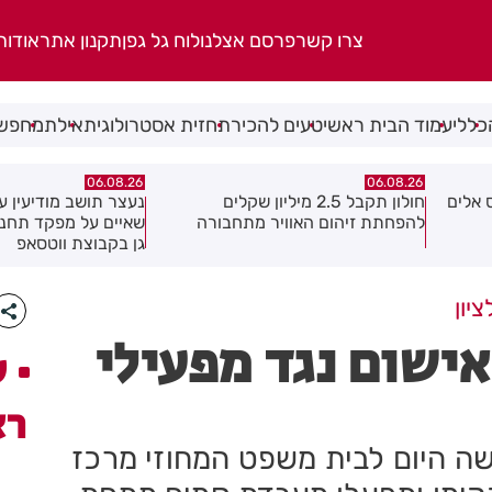
צרו קשר
פרסם אצלנו
לוח גל גפן
תקנון אתר
אודות
כללי
עמוד הבית ראשי
טעים להכיר
תחזית אסטרולוגית
אילת
מחפשי
06.08.26
06.08.26
נעצר תושב מודיעין עילית בחשד
מקהלה אחת לכולם בר
ה
שאיים על מפקד תחנת בני ברק–רמת
גן בקבוצת ווטסאפ
יון
אישום נגד מפעילי
ע
רא
שה היום לבית משפט המחוזי מרכז