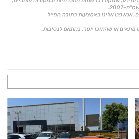
ם ומידע, שמקורו ברשתות החברתיות ובמקורות פומביים,
ם, אנא פנו אלינו באמצעות כתובת המייל
 מתאים או שהתוכן יוסר, בהתאם לנסיבות.