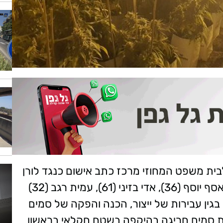
בית משפט המחוזי מרכז כתב אישום כנגד לורן
יוספי (37), אורון ברק (35) מתניה גונן (36), אסף יוסף (36), אדי בזיני (61), עמית רגב (32)
בין היתר בגין עבירות של ייצור, הכנה והפקה של סמים
ת סמים חריגה בהיקפה בשטח חקלאי בראשון