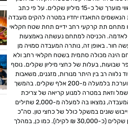
לציון, ובה נתפסו סמים במשקל כחצי טון ובשווי מוערך של כ-15 מיליון שקלים. על פי כתב
עת הנאשמים התאגדו יחדיו במטרה להקים מעבדה
רו מתחם תת קרקעי רחב ידיים תחת שטח חקלאי
 של 2.4 מטרים מתחת לאדמה. הכניסה למתחם נעשתה באמצעות
ה חור. באופן זה, נותרה המעבדה סמויה מן
חם הינה מכולה סתמית בשטח חקלאי רחב ולא
שבועות, בעלות של כחצי מיליון שקלים. נוסף
נלווה רב בין היתר מנורות, מזגנים, משאבות
מים וכד' וכן שתילי קנבוס, בעלות נוספת המוערכת בלמעלה מ-200 אלף שקלים. בהמשך
מל וזאת במטרה למנוע קריאה של צריכת
החשמל ומכאן תשלום עבורו. בעת תפיסת המעבדה, נמצאו בה למעלה מ-2,000 שתילים
וייבוש שונים במשקל כולל של כחצי טון. סה"כ
מוערך שווי הקנבוס במעבדה בכ-14.5 מיליון שקלים (כ-30,000 ₪ לקילו). כמו כן, במהלך