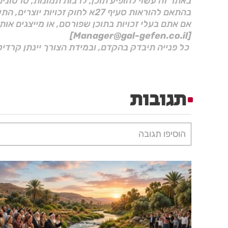
באתר זה עשוי להופיע תוכן, לרבות תמונות, סרטוני
בהתאם להוראות סעיף 27א לחוק זכויות יוצרים, התשס"ח–2007.
אם אתם בעלי זכויות בתוכן שפורסם, או מייצגים אות
[Manager@gal-gefen.co.il]
כל פנייה תיבדק בהקדם, ובמידת הצורך יינתן קרדיט
תגובות
הוסיפו תגובה