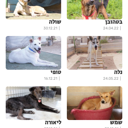
בטהובן
שולה
30.12.21
24.04.22
נלה
טופי
16.12.21
24.05.22
שמש
ליאורה