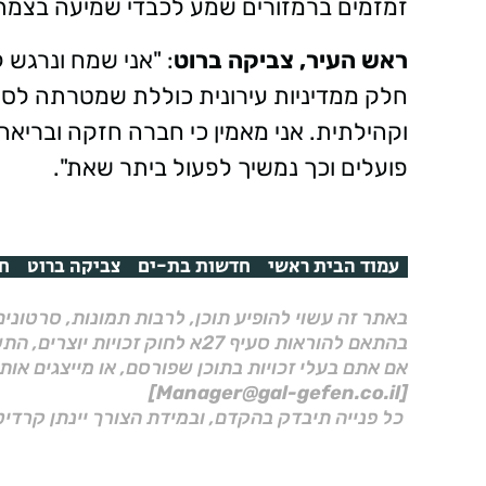
זמזמים ברמזורים שמע לכבדי שמיעה בצמתי
ראש העיר, צביקה ברוט
: "אני שמח ונרגש 
חלק ממדיניות עירונית כוללת שמטרתה לספ
וקהילתית. אני מאמין כי חברה חזקה ובריאה נב
פועלים וכך נמשיך לפעול ביתר שאת".
עמוד הבית ראשי
חדשות בת-ים
צביקה ברוט
חו
באתר זה עשוי להופיע תוכן, לרבות תמונות, סרטוני
בהתאם להוראות סעיף 27א לחוק זכויות יוצרים, התשס"ח–2007.
אם אתם בעלי זכויות בתוכן שפורסם, או מייצגים אות
[Manager@gal-gefen.co.il]
כל פנייה תיבדק בהקדם, ובמידת הצורך יינתן קרדיט