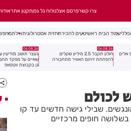
צרו קשר
פרסם אצלנו
לוח גל גפן
תקנון אתר
אודות
כללי
עמוד הבית ראשי
טעים להכיר
תחזית אסטרולוגית
אילת
מחפשי
06.08.26
06.08.26
נעצר תושב מודיעין עילית בחשד
מקהלה אחת לכולם בר
ה
שאיים על מפקד תחנת בני ברק–רמת
גן בקבוצת ווטסאפ
ש לכולם
ע
נגשים. שבילי גישה חדשים עד קו
 בשלושה חופים מרכזיים