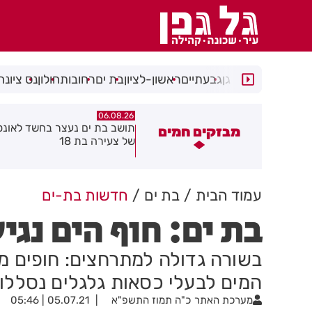
רמת גן
גבעתיים
ראשון-לציון
בת ים
רחובות
חולון
נס ציונה
06.08.26
06.08.26
ושב בת ים נעצר בחשד לאונס אלים
חולון תקבל 2.5 מיליון שקלים
מבזקים חמים
ל צעירה בת 18
להפחתת זיהום האוויר מתחבור
עמוד הבית
בת ים
חדשות בת-ים
בת ים: חוף הים נגי
בשורה גדולה למתרחצים: חופים מו
המים לבעלי כסאות גלגלים נסללו
מערכת האתר
כ"ה תמוז התשפ"א
05.07.21 | 05:46