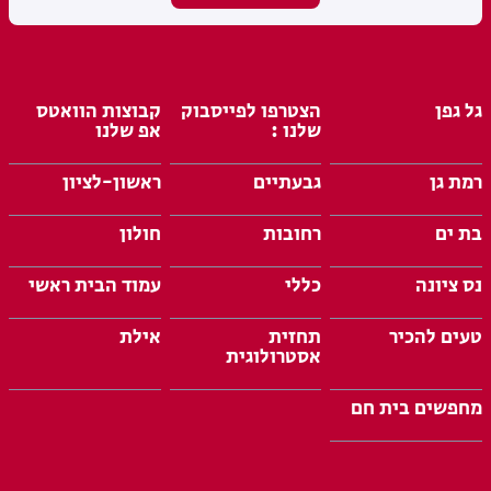
גל גפן
הצטרפו לפייסבוק
קבוצות הוואטס
שלנו :
אפ שלנו
רמת גן
גבעתיים
ראשון-לציון
בת ים
רחובות
חולון
נס ציונה
כללי
עמוד הבית ראשי
טעים להכיר
תחזית
אילת
אסטרולוגית
מחפשים בית חם