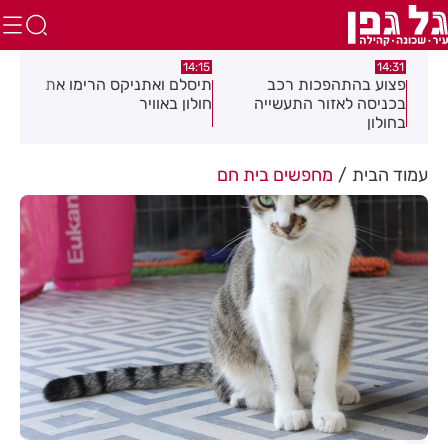
:05
14:15
14:31
מה
פצוע בהתהפכות רכב
תיסלם ואתניקס הרימו את
פצו
בכניסה לאזור התעשייה
חולון באוויר
חול
בחולון
עמוד הבית
מחפשים בית חם