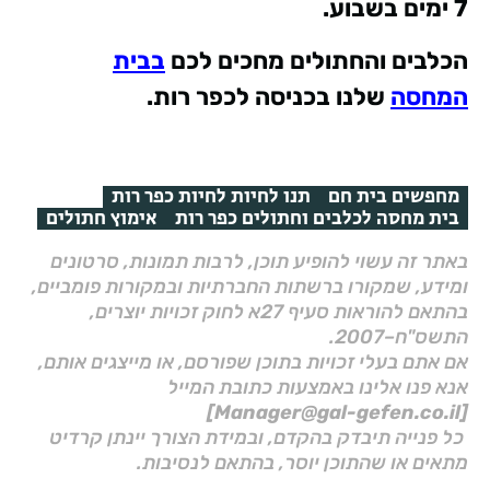
7 ימים בשבוע
.
הכלבים והחתולים מחכים לכם
בבית
המחסה
שלנו בכניסה לכפר רות.
מחפשים בית חם
תנו לחיות לחיות כפר רות
בית מחסה לכלבים וחתולים כפר רות
אימוץ חתולים
באתר זה עשוי להופיע תוכן, לרבות תמונות, סרטונים
ומידע, שמקורו ברשתות החברתיות ובמקורות פומביים,
בהתאם להוראות סעיף 27א לחוק זכויות יוצרים,
התשס"ח–2007.
אם אתם בעלי זכויות בתוכן שפורסם, או מייצגים אותם,
אנא פנו אלינו באמצעות כתובת המייל
[Manager@gal-gefen.co.il]
כל פנייה תיבדק בהקדם, ובמידת הצורך יינתן קרדיט
מתאים או שהתוכן יוסר, בהתאם לנסיבות.