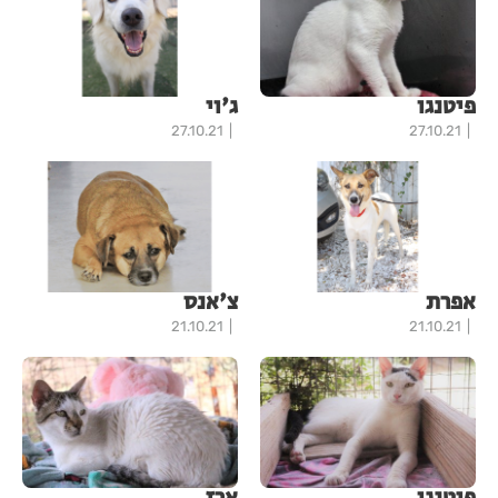
פיטנגו
ג'וי
27.10.21
27.10.21
אפרת
צ'אנס
21.10.21
21.10.21