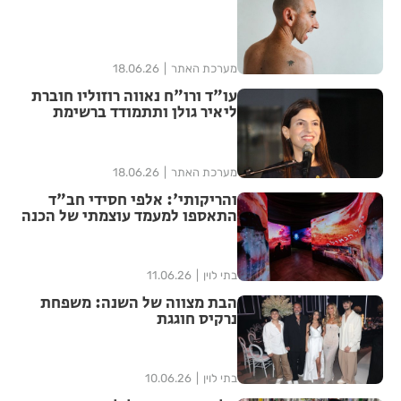
מערכת האתר
18.06.26
עו"ד ורו"ח נאווה רוזוליו חוברת
ליאיר גולן ותתמודד ברשימת
"הדמוקרטים" לכנסת ה-26
מערכת האתר
18.06.26
והריקותי': אלפי חסידי חב"ד
התאספו למעמד עוצמתי של הכנה
לג' תמוז | שידור חוזר
בתי לוין
11.06.26
הבת מצווה של השנה: משפחת
נרקיס חוגגת
בתי לוין
10.06.26