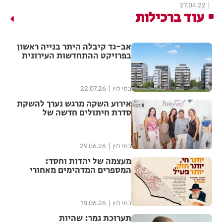
27.04.22
עוד ברכילות
אב-גד קיבלה היתר בנייה ראשון
בפרויקט ההתחדשות העירונית
"צלח שלום" בשכונת עמישב
בפתח תקווה
בתי לוין
22.07.26
אירוע השקה מרגש נערך להשקת
סדרת חיתולים חדשה של
"האגיס" מבית קימברלי קלארק
בתי לוין
29.06.26
מעצמה של יהדות וחסד:
המספרים המדהימים מאחורי
ממלכת חב"ד בישראל נחשפים
בתי לוין
18.06.26
תערוכת גמר: שהיות