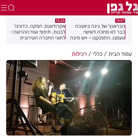
:12
13:26
13:57
הבראנץ' של נינה ביאנכה
אקרודאנס, הפקה, כדורגל
מרא
כבר לא מחכה לשישי:
לבנות, תיפוף ועוד:ההרשמה
תיק
טעמנו, התפנקנו – ויש סיבה
לחוגי החברה העירונית
יחו
טובה להגיע לצומת בילו
רחובות לשנת תשפ"ז
פתי
נמצאת בעיצומה
עמוד הבית
כללי
רכילות