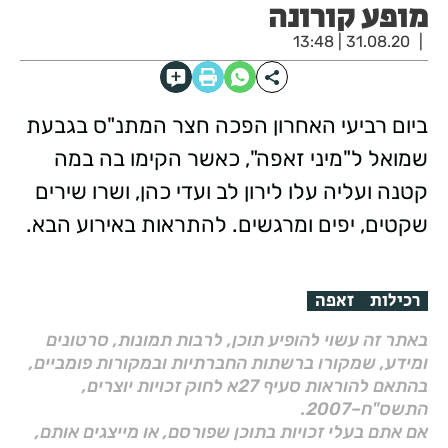
מופע קורונה
31.08.20 | 13:48
ביום רביעי האחרון הפכה חצר המתנ"ס בגבעת
שמואל ל"מיני זאפה", כאשר הקימו בה במה
קטנה ועליה עלו לירון לב ועדי כהן, ושרו שירים
שקטים, יפים ומרגשים. להתראות באירוע הבא.
רכילות
זאפה
באתר זה עשוי להופיע תוכן, לרבות תמונות, סרטונים
ומידע, שמקורו ברשתות החברתיות ובמקורות פומביים,
בהתאם להוראות סעיף 27א לחוק זכויות יוצרים,
התשס"ח–2007.
אם אתם בעלי זכויות בתוכן שפורסם, או מייצגים אותם,