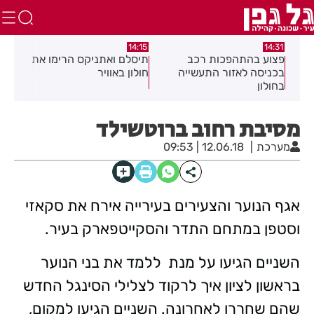
:05
14:15
14:31
מה
פצוע בהתהפכות רכב
תיסלם ואתניקס הרימו את
פצו
בכניסה לאזור התעשייה
חולון באוויר
חול
בחולון
מסיבת רחוב ברוטשילד
מערכת
12.06.18 | 09:53
אגף הנוער והצעירים בעירייה אירח את סקאזי
וסטפן במתחם התדר והסקייטפארק בעיר.
השניים הגיעו על מנת ללמד את בני הנוער
בראשון לציון איך לרקוד לצלילי הסינגל החדש
שהם שחררו לאחרונה. השניים הגיעו למקום,