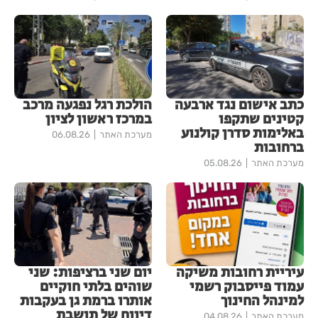
כתב אישום נגד ארבעה
הולכת רגל נפגעה מרכב
קטינים שתקפו
במרכז ראשון לציון
באלימות סדרן קולנוע
מערכת האתר
06.08.26
ברחובות
מערכת האתר
05.08.26
עיריית רחובות משיקה
יום שני ברציפות: שני
עמוד פייסבוק רשמי
שוהים בלתי חוקיים
למינהל החינוך
אותרו ברמת גן בעקבות
דיווח של תושבת
מערכת האתר
04.08.26