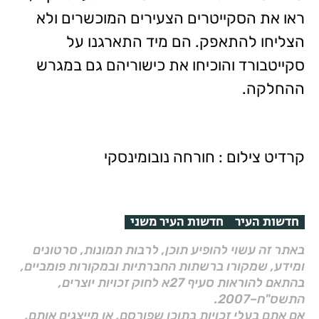
ראו את הסקייטרים הצעירים המוכשרים ולא
הצליחו להתאפק. הם מיד התארגנו על
סקייטבורד והוכיחו את כישוריהם גם במגרש
ההחלקה.
קרדיט צילום : חורחה נובומינסקי
חדשות העיר
חדשות העיר משני
באתר זה עשוי להופיע תוכן, לרבות תמונות, סרטונים
ומידע, שמקורו ברשתות החברתיות ובמקורות פומביים,
בהתאם להוראות סעיף 27א לחוק זכויות יוצרים,
התשס"ח–2007.
אם אתם בעלי זכויות בתוכן שפורסם, או מייצגים אותם,