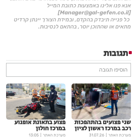
אנא פנו אלינו באמצעות כתובת המייל
[Manager@gal-gefen.co.il]
כל פנייה תיבדק בהקדם, ובמידת הצורך יינתן קרדיט
מתאים או שהתוכן יוסר, בהתאם לנסיבות.
תגובות
הוסיפו תגובה
שני פצועים בהתהפכות
פצוע בתאונת אופנוע
רכב במרכז ראשון לציון
במרכז חולון
מערכת האתר
31.07.26
מערכת האתר
13:05